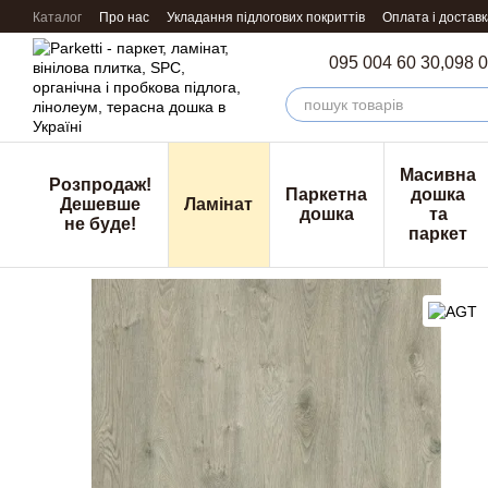
Перейти к основному контенту
Каталог
Про нас
Укладання підлогових покриттів
Оплата і доставк
095 004 60 30,
098 0
Масивна
Розпродаж!
Паркетна
дошка
Дешевше
Ламінат
дошка
та
не буде!
паркет