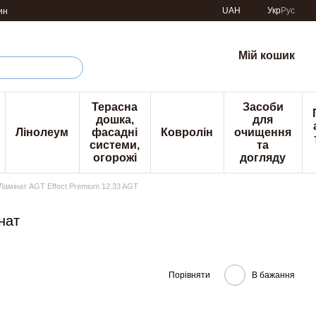
UAH
Укр
Рус
ин
Мій кошик
Терасна
Засоби
дошка,
для
Лінолеум
фасадні
Ковролін
очищення
системи,
та
огорожі
догляду
Ламінат AGT Effect Premium 12.33 AGT
нат
Порівняти
В бажання