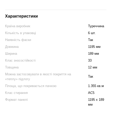
Характеристики
Країна виробник
Туреччина
Кількість в упаковці
6 шт.
Наявність фаски
Так
Довжина
1195 мм
Ширина
189 мм
Клас зносостійкості
33
Товщина
12 мм
Можна застосовувати в якості покриття на
Так
«теплу» підлогу
Площа, що покривається пачкою
1.355 кв.м
Клас стирання
АС5
Формат панелі
1195 x 189
мм