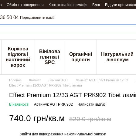
а
Обмін та повернення
Контактна інформація
Блог
Відгуки про магаз
36 50 04
Передзвонити вам?
Коркова
Вінілова
підлога і
Органічні
Натуральний
плитка і
настінний
підлоги
лінолеум
SPC
корок
Головна
Ламінат
Ламінат AGT
Ламінат AGT Effect Premium 12.33
Effect Premium 12/33 AGT PRK902 Tibet ламінат
Effect Premium 12/33 AGT PRK902 Tibet ламі
В наявності
Артикул: AGT PRK 902
Написати відгук
740.0 грн/кв.м
820.0 грн/кв.м
Увійти
для відображення накопичувальної знижки
%