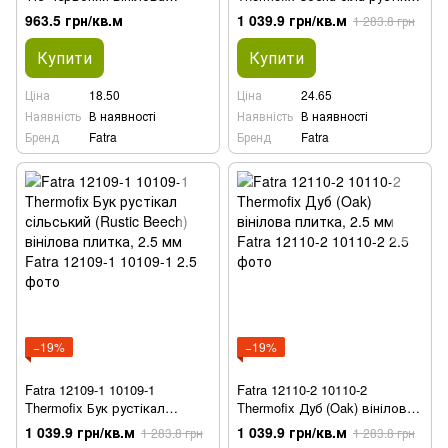
плитка, 2.0 мм
(White Pine rustic) вінілова
963.5 грн/кв.м
1 039.9 грн/кв.м
1 283.8 грн
плитка, 2.5 мм
Купити
Купити
Ціна
18.50
Ціна
24.65
Наявність
В наявності
Наявність
В наявності
Бренд
Fatra
Бренд
Fatra
−19%
−19%
Fatra 12109-1 10109-1
Fatra 12110-2 10110-2
Thermofix Бук рустікал
Thermofix Дуб (Oak) вінілова
сільський (Rustic Beech)
плитка, 2.5 мм
1 039.9 грн/кв.м
1 039.9 грн/кв.м
1 283.8 грн
1 283.8 грн
вінілова плитка, 2.5 мм