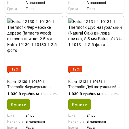
Наявність
В наявності
Наявність
В наявності
Бренд
Fatra
Бренд
Fatra
−19%
−19%
Fatra 12130-1 10130-1
Fatra 12131-1 10131-1
Thermofix Фермерське
Thermofix Дуб натуральний
дерево (farmer's wood)
(Natural Oak) вінілова плитка,
1 039.9 грн/кв.м
1 039.9 грн/кв.м
1 283.8 грн
1 283.8 грн
вінілова плитка, 2.5 мм
2.5 мм
Купити
Купити
Ціна
24.65
Ціна
24.65
Наявність
В наявності
Наявність
В наявності
Бренд
Fatra
Бренд
Fatra