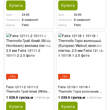
Купити
Купити
Ціна
24.65
Ціна
24.65
Наявність
В наявності
Наявність
В наявності
Бренд
Fatra
Бренд
Fatra
−19%
−19%
Fatra 12111-2 10111-2
Fatra 12118-1 10118-1
Thermofix Граб білий (White
Thermofix Горіх волоський
Hornbeam) вінілова плитка,
(European Walnut) вінілова
1 039.9 грн/кв.м
1 039.9 грн/кв.м
1 283.8 грн
1 283.8 грн
2.5 мм
плитка, 2.5 мм
Купити
Купити