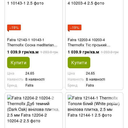
−19%
−19%
Fatra 12143-1 10143-1
Fatra 12203-4 10203-4
Thermofix Сосна mediterian
Thermofix Тіс гірський
(Mediterian Pine) вінілова
(Mountain Yew) вінілова
1 039.9 грн/кв.м
1 039.9 грн/кв.м
1 283.8 грн
1 283.8 грн
плитка, 2.5 мм
плитка, 2.5 мм
Купити
Купити
Ціна
24.65
Ціна
24.65
Наявність
В наявності
Наявність
В наявності
Бренд
Fatra
Бренд
Fatra