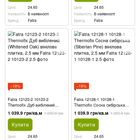
Ціна
24.65
Ціна
24.65
Наявність
В наявності
Наявність
В наявності
Бренд
Fatra
Бренд
Fatra
−19%
−19%
Fatra 12123-2 10123-2
Fatra 12128-1 10128-1
Thermofix Дуб вибілений
Thermofix Сосна сибірська
(Whitened Oak) вінілова
(Siberian Pine) вінілова
1 039.9 грн/кв.м
1 039.9 грн/кв.м
1 283.8 грн
1 283.8 грн
плитка, 2.5 мм
плитка, 2.5 мм
Купити
Купити
Ціна
24.65
Ціна
24.65