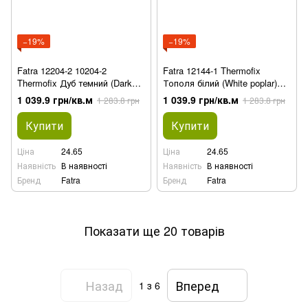
−19%
−19%
Fatra 12204-2 10204-2
Fatra 12144-1 Thermofix
Thermofix Дуб темний (Dark
Тополя білий (White poplar)
Oak) вінілова плитка, 2.5 мм
вінілова плитка, 2.5 мм
1 039.9 грн/кв.м
1 039.9 грн/кв.м
1 283.8 грн
1 283.8 грн
Купити
Купити
Ціна
24.65
Ціна
24.65
Наявність
В наявності
Наявність
В наявності
Бренд
Fatra
Бренд
Fatra
Показати ще 20 товарів
Назад
Вперед
1
з 6