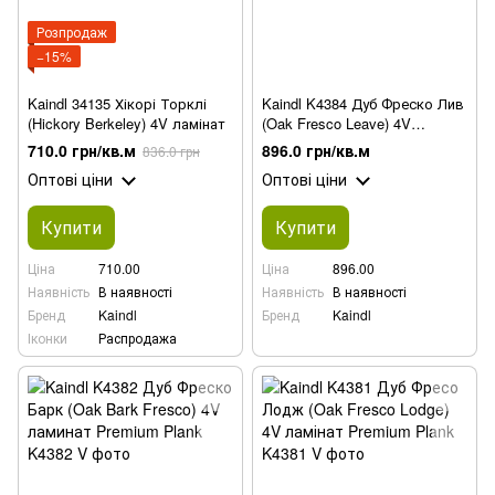
Розпродаж
−15%
Kaindl 34135 Хікорі Торклі
Kaindl K4384 Дуб Фреско Лив
(Hickory Berkeley) 4V ламінат
(Oak Fresco Leave) 4V
ламинат
710.0 грн/кв.м
896.0 грн/кв.м
836.0 грн
Оптові ціни
Оптові ціни
Купити
Купити
Ціна
710.00
Ціна
896.00
Наявність
В наявності
Наявність
В наявності
Бренд
Kaindl
Бренд
Kaindl
Іконки
Распродажа