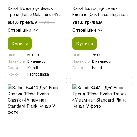
Kaindl K4361 Дуб Фарко
Kaindl K4362 Дуб Фарко
Тренд (Farco Oak Trend) 4V
Елеганс (Oak Farco Elegance)
ламінат
4V ламінат
601.0 грн/кв.м
781.0 грн/кв.м
687.0 грн
Оптові ціни
Оптові ціни
Купити
Купити
Ціна
601.00
Ціна
781.00
Наявність
В наявності
Наявність
В наявності
Бренд
Kaindl
Бренд
Kaindl
Іконки
Распродажа