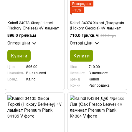
Розпродаж
−15%
Kaindl 34073 Хікорі Челсі
Kaindl 34074 Хікорі Джорджія
(Hickory Chelsea) 4V ламінат
(Hickory Georgia) 4V ламінат
896.0 грн/кв.м
710.0 грн/кв.м
836.0 грн
Оптові ціни
Оптові ціни
Купити
Купити
Ціна
896.00
Ціна
710.00
Наявність
В наявності
Наявність
В наявності
Бренд
Kaindl
Бренд
Kaindl
Іконки
Распродажа