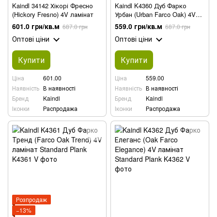
Kaindl 34142 Хікорі Фресно
Kaindl K4360 Дуб Фарко
(Hickory Fresno) 4V ламінат
Урбан (Urban Farco Oak) 4V
ламінат
601.0 грн/кв.м
559.0 грн/кв.м
687.0 грн
687.0 грн
Оптові ціни
Оптові ціни
Купити
Купити
Ціна
601.00
Ціна
559.00
Наявність
В наявності
Наявність
В наявності
Бренд
Kaindl
Бренд
Kaindl
Іконки
Распродажа
Іконки
Распродажа
Розпродаж
−13%