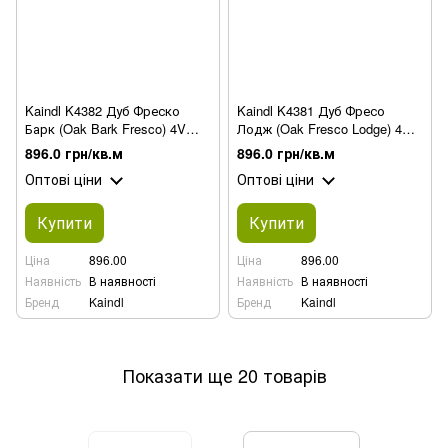
Kaindl K4382 Дуб Фреско
Kaindl K4381 Дуб Фресо
Барк (Oak Bark Fresco) 4V
Лодж (Oak Fresco Lodge) 4V
ламинат
ламінат
896.0 грн/кв.м
896.0 грн/кв.м
Оптові ціни
Оптові ціни
Купити
Купити
Ціна
896.00
Ціна
896.00
Наявність
В наявності
Наявність
В наявності
Бренд
Kaindl
Бренд
Kaindl
Показати ще 20 товарів