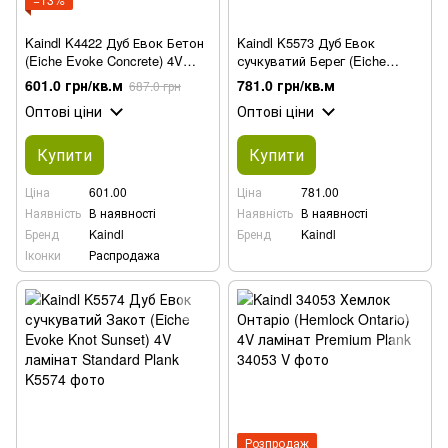
Kaindl K4422 Дуб Евок Бетон
Kaindl K5573 Дуб Евок
(Eiche Evoke Concrete) 4V
сучкуватий Берег (Eiche
ламінат
Evoke Knot Coast) 4V ламінат
601.0 грн/кв.м
781.0 грн/кв.м
687.0 грн
Оптові ціни
Оптові ціни
Купити
Купити
Ціна
601.00
Ціна
781.00
Наявність
В наявності
Наявність
В наявності
Бренд
Kaindl
Бренд
Kaindl
Іконки
Распродажа
Розпродаж