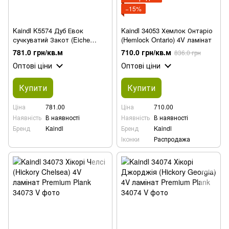
−15%
Kaindl K5574 Дуб Евок
Kaindl 34053 Хемлок Онтаріо
сучкуватий Закот (Eiche
(Hemlock Ontario) 4V ламінат
Evoke Knot Sunset) 4V
781.0 грн/кв.м
710.0 грн/кв.м
836.0 грн
ламінат
Оптові ціни
Оптові ціни
Купити
Купити
Ціна
781.00
Ціна
710.00
Наявність
В наявності
Наявність
В наявності
Бренд
Kaindl
Бренд
Kaindl
Іконки
Распродажа