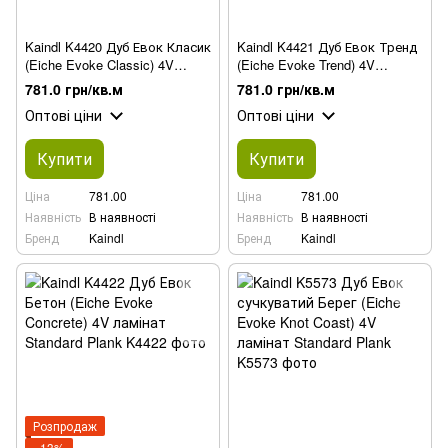
Kaindl K4420 Дуб Евок Класик
Kaindl K4421 Дуб Евок Тренд
(Eiche Evoke Classic) 4V
(Eiche Evoke Trend) 4V
ламінат
ламінат
781.0 грн/кв.м
781.0 грн/кв.м
Оптові ціни
Оптові ціни
Купити
Купити
Ціна
781.00
Ціна
781.00
Наявність
В наявності
Наявність
В наявності
Бренд
Kaindl
Бренд
Kaindl
Розпродаж
−13%