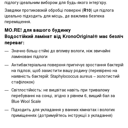
підлогу ідеальним вибором для будь-якого інтер'єру.
Завдяки протиковзкій обробці поверхні (
R10
) ця підлога
ідеально підходить для місць, де важлива безпека
переміщення.
MO.RE!
для вашого будинку
Водостійкий ламінат від KronoOriginal® має безліч
переваг:
Значно більш стійкі до впливу вологи, ніж звичайні
ламіновані підлоги
Антибактеріальна поверхня пригнічує зростання бактерій
на підлозі, щоб захистити вашу родину (перевірено на
наявність бактерій: Staphylococcus aureus – золотистий
стафілокок)
Світлостійкість: не вицвітає навіть при тривалому
перебуванні на сонці, згідно з рівнем 6, вищий бал за
Blue Wool Scale
Підходить для укладання у ванних кімнатах і вологих
приміщеннях (дотримуйтесь інструкції з укладання)