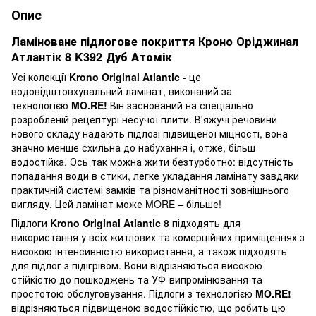
Опис
Ламіноване підлогове покриття Кроно Оріджинал
Атлантік 8 K392
Дуб Атомік
Усі колекції
Krono Original Atlantic
- це
водовідштовхувальний ламінат, виконаний за
технологією
MO.RE!
Він заснований на спеціально
розробленій рецептурі несучої плити. В'яжучі речовини
нового складу надають підлозі підвищеної міцності, вона
значно менше схильна до набухання і, отже, більш
водостійка. Ось так можна жити безтурботно: відсутність
попадання води в стики, легке укладання ламінату завдяки
практичній системі замків та різноманітності зовнішнього
вигляду. Цей ламінат може MORE – більше!
Підлоги
Krono Original Atlantic 8
підходять для
використання у всіх житлових та комерційних приміщеннях з
високою інтенсивністю використання, а також підходять
для підлог з підігрівом. Вони відрізняються високою
стійкістю до пошкоджень та УФ-випромінювання та
простотою обслуговування. Підлоги з технологією
MO.RE!
відрізняються підвищеною водостійкістю, що робить цю