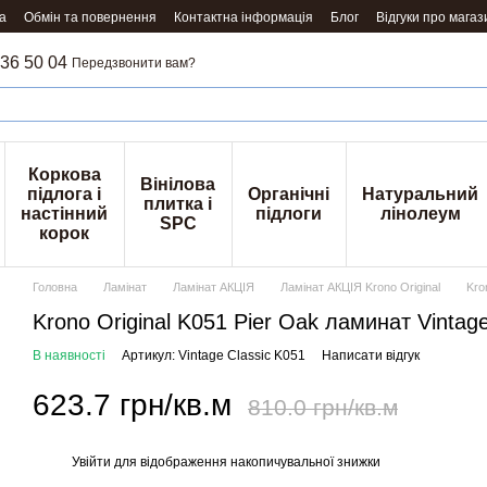
а
Обмін та повернення
Контактна інформація
Блог
Відгуки про магаз
36 50 04
Передзвонити вам?
Коркова
Вінілова
підлога і
Органічні
Натуральний
плитка і
настінний
підлоги
лінолеум
SPC
корок
Головна
Ламінат
Ламінат АКЦІЯ
Ламінат АКЦІЯ Krono Original
Kro
Krono Original K051 Pier Oak ламинат Vintage
В наявності
Артикул: Vintage Classic K051
Написати відгук
623.7 грн/кв.м
810.0 грн/кв.м
Увійти
для відображення накопичувальної знижки
%