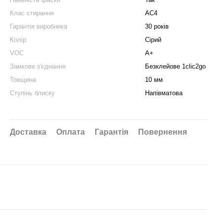
Клас стирання
АС4
Гарантія виробника
30 років
Колір
Сірий
VOC
A+
Замкове з'єднання
Безклейове 1clic2go
Товщина
10 мм
Ступінь блиску
Напівматова
Доставка
Оплата
Гарантія
Повернення