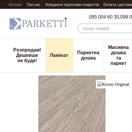
Перейти к основному контенту
Каталог
Про нас
Укладання підлогових покриттів
Оплата і доставк
095 004 60 30,
098 0
Масивна
Розпродаж!
Паркетна
дошка
Дешевше
Ламінат
дошка
та
не буде!
паркет