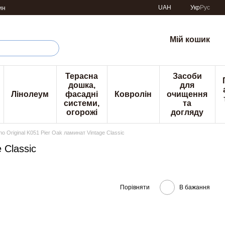
UAH
Укр
Рус
ин
Мій кошик
Терасна
Засоби
дошка,
для
Лінолеум
фасадні
Ковролін
очищення
системи,
та
огорожі
догляду
no Original K051 Pier Oak ламинат Vintage Classic
 Classic
Порівняти
В бажання