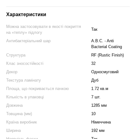
Характеристики
Можна застосовувати в якості покриття
Так
на «теплу» підлогу
Антибактеріальний шар
A.B.C. - Anti
Bacterial Coating
Структура
RF (Rustic Finish)
Клас зносостійкості
32
Декор
Односмуговий
Текстура ламінату
Дуб
Площа, що покривається пачкою
1.72 кв.м
Кількість в упаковці
7 шт.
Довжина
1285 мм
Товщина (мм)
10
Країна виробник
Німеччина
Ширина
192 мм
Наявність фаски
Так