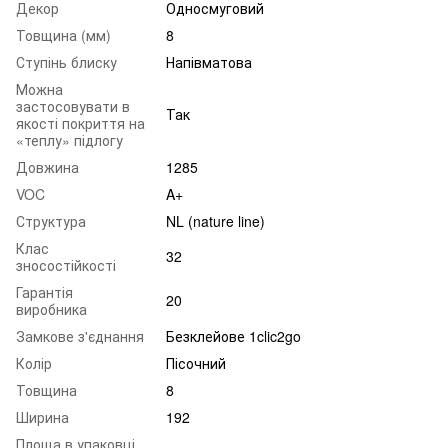
Декор
Односмуговий
Товщина (мм)
8
Ступінь блиску
Напівматова
Можна
застосовувати в
Так
якості покриття на
«теплу» підлогу
Довжина
1285
VOC
A+
Структура
NL (nature line)
Клас
32
зносостійкості
Гарантія
20
виробника
Замкове з'єднання
Безклейове 1clic2go
Колір
Пісочний
Товщина
8
Ширина
192
Площа в упаковці,