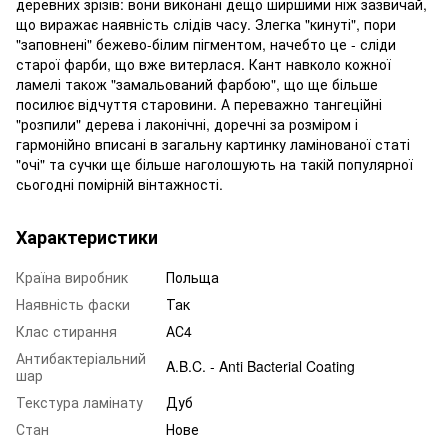
деревних зрізів: вони виконані дещо ширшими ніж зазвичай,
що виражає наявність слідів часу. Злегка "кинуті", пори
"заповнені" бежево-білим пігментом, начебто це - сліди
старої фарби, що вже витерлася. Кант навколо кожної
ламелі також "замальований фарбою", що ще більше
посилює відчуття старовини. А переважно тангеційні
"розпили" дерева і лаконічні, доречні за розміром і
гармонійно вписані в загальну картинку ламінованої статі
"очі" та сучки ще більше наголошують на такій популярної
сьогодні помірній вінтажності.
Характеристики
Країна виробник
Польща
Наявність фаски
Так
Клас стирання
АС4
Антибактеріальний
A.B.C. - Anti Bacterial Coating
шар
Текстура ламінату
Дуб
Стан
Нове