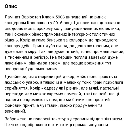
Опис
Ламінат Варіостеп Класік 5966 випущений на ринок
концерном Кроношпан у 2016 році. Ця новинка однозначно
сподобається широкому колу шанувальників як еклектики,
так і окремих різноспрямованих інтер'єрно-стилістичних
рішень. Колірна гама близька за кольором до природного
кольору дуба. Принт дуба виглядає дещо зістареним, але
дуже вже в міру. Так, він дуже чіткий, точно промальований,
з тисненням в регістр. І на перший погляд здається дуже
лаконічним, рівним за тоном, але перше враження тут
насправді буде оманливим.
Дизайнери, які створили цей декор, майстерно грають із
людською уявою, втілюючи в малюнку тонкі грані психології
сприйняття. Колір - одразу як і рівний, але м'які, пастельні
перепади як у межах окремих ламелей, так і по всій площі
підлоги повідомляють нам, що ми бачимо не простий
фоновий принт, а чуттєвий, якісно продуманий та
виконаний.
Зображена на поверхні текстура деревини віддає вінтажем.
Це чітко відображено в стилістиці промальовування