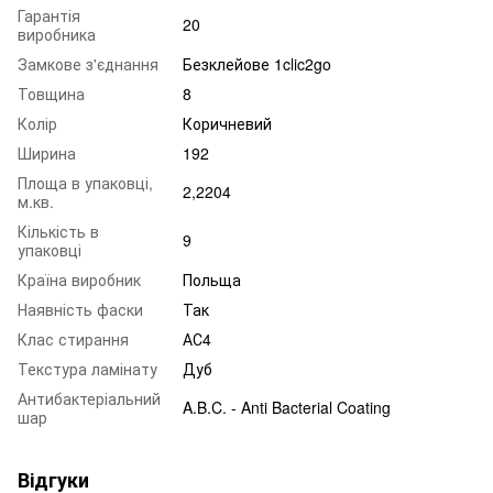
Гарантія
20
виробника
Замкове з'єднання
Безклейове 1clic2go
Товщина
8
Колір
Коричневий
Ширина
192
Площа в упаковці,
2,2204
м.кв.
Кількість в
9
упаковці
Країна виробник
Польща
Наявність фаски
Так
Клас стирання
АС4
Текстура ламінату
Дуб
Антибактеріальний
A.B.C. - Anti Bacterial Coating
шар
Відгуки