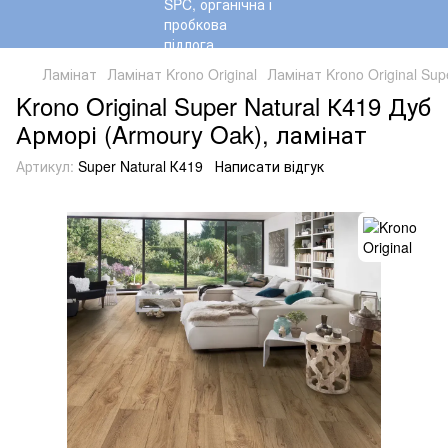
Ламінат
Ламінат Krono Original
Ламінат Krono Original Sup
Krono Original Super Natural К419 Дуб
Арморі (Armoury Oak), ламінат
Артикул:
Super Natural К419
Написати відгук