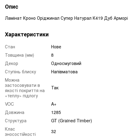
Опис
Ламінат Кроно Оріджинал Супер Натурал К419 Дуб Арморі
Характеристики
Стан
Нове
Товщина (мм)
8
Декор
Односмуговий
Ступінь блиску
Напівматова
Можна
застосовувати в
Так
якості покриття на
«теплу» підлогу
VOC
A+
Довжина
1285
Структура
GT (Grained Timber)
Клас
32
зносостійкості