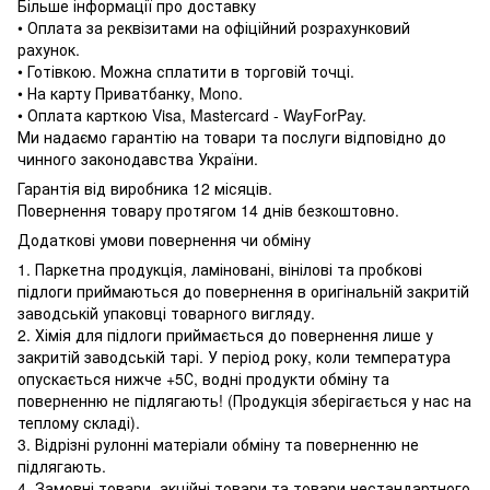
Більше інформації про доставку
• Оплата за реквізитами на офіційний розрахунковий
рахунок.
• Готівкою. Можна сплатити в торговій точці.
• На карту Приватбанку, Mono.
• Оплата карткою Visa, Mastercard - WayForPay.
Ми надаємо гарантію на товари та послуги відповідно до
чинного законодавства України.
Гарантія від виробника 12 місяців.
Повернення товару протягом 14 днів безкоштовно.
Додаткові умови повернення чи обміну
1. Паркетна продукція, ламіновані, вінілові та пробкові
підлоги приймаються до повернення в оригінальній закритій
заводській упаковці товарного вигляду.
2. Хімія для підлоги приймається до повернення лише у
закритій заводській тарі. У період року, коли температура
опускається нижче +5С, водні продукти обміну та
поверненню не підлягають! (Продукція зберігається у нас на
теплому складі).
3. Відрізні рулонні матеріали обміну та поверненню не
підлягають.
4. Замовні товари, акційні товари та товари нестандартного