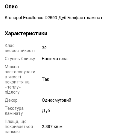
Опис
Kronopol Excellence D2593 Дуб Белфаст ламінат
Характеристики
Клас
32
зносостійкості
Ступінь блиску
Напівматова
Можна
застосовувати
в якості
Так
покриття на
«теплу»
підлогу
Декор
Односмуговий
Текстура
Дуб
ламінату
Площа, що
покривається
2.397 кв.м
пачкою