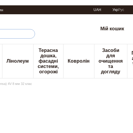
UAH
Укр
Рус
ин
Мій кошик
Терасна
Засоби
дошка,
для
Лінолеум
фасадні
Ковролін
очищення
системи,
та
огорожі
догляду
ensa) 4V 8 мм 32 клас