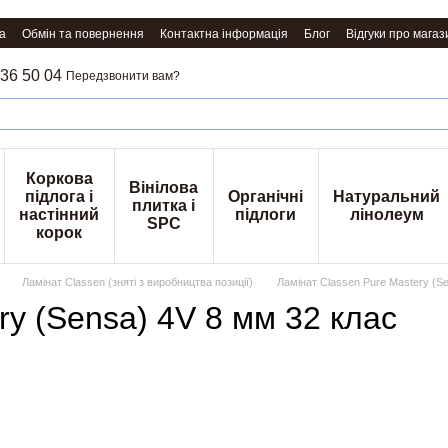
а
Обмін та повернення
Контактна інформація
Блог
Відгуки про магаз
36 50 04
Передзвонити вам?
Коркова
Вінілова
підлога і
Органічні
Натуральний
плитка і
настінний
підлоги
лінолеум
SPC
корок
Ламінат Classen (зняті з виробництва позиції)
Ламінат Classen Pure Mastery (S
ry (Sensa) 4V 8 мм 32 клас