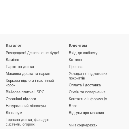
Каталог
Клієнтам
Розпродаж! Дешевше не буде!
Вхід до кабінету
Ламінат
Каталог
Паркетна дошка
Про нас
Масивна дошка та паркет
Укладання підлогових
покриттів
Коркова підлога і настінний
корок
Оплата і доставка
Вінілова плитка і SPC
Обмін та повернення
Органічні підлоги
Контактна інформація
Натуральний лінолеум
Блог
Лінолеум
Відгуки про магазин
Терасна дошка, фасадні
системи, огорожі
Ми в соцмережах