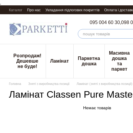
,
Перейти к основному контенту
Каталог
Про нас
Укладання підлогових покриттів
Оплата і доставк
095 004 60 30,
098 0
Масивна
Розпродаж!
Паркетна
дошка
Дешевше
Ламінат
дошка
та
не буде!
паркет
Головна
Зняті з виробництва позиції
Ламінат (зняті з виробництва позиції)
Ламінат Classen Pure Maste
Немає товарів