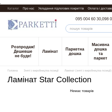
,
Перейти к основному контенту
Каталог
Про нас
Укладання підлогових покриттів
Оплата і доставк
095 004 60 30,
098 0
Масивна
Розпродаж!
Паркетна
дошка
Дешевше
Ламінат
дошка
та
не буде!
паркет
Головна
Зняті з виробництва позиції
Ламінат (зняті з виробництва позиції)
Ламінат Star Collection
Немає товарів