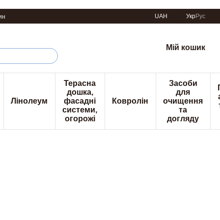
UAH
Укр
Рус
ин
Мій кошик
Терасна
Засоби
дошка,
для
Лінолеум
фасадні
Ковролін
очищення
системи,
та
огорожі
догляду