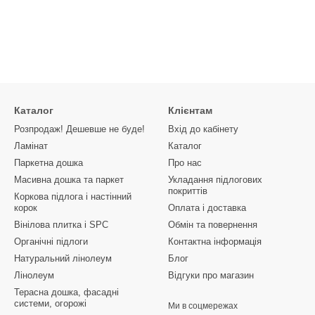
Каталог
Клієнтам
Розпродаж! Дешевше не буде!
Вхід до кабінету
Ламінат
Каталог
Паркетна дошка
Про нас
Масивна дошка та паркет
Укладання підлогових
покриттів
Коркова підлога і настінний
корок
Оплата і доставка
Вінілова плитка і SPC
Обмін та повернення
Органічні підлоги
Контактна інформація
Натуральний лінолеум
Блог
Лінолеум
Відгуки про магазин
Терасна дошка, фасадні
системи, огорожі
Ми в соцмережах