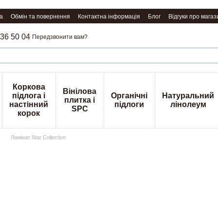
а
Обмін та повернення
Контактна інформація
Блог
Відгуки про магаз
36 50 04
Передзвонити вам?
Коркова
Вінілова
підлога і
Органічні
Натуральний
плитка і
настінний
підлоги
лінолеум
SPC
корок
Ламінат Star Collection