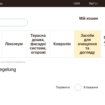
UAH
Укр
Рус
ин
Мій кошик
Терасна
Засоби
дошка,
для
Лінолеум
фасадні
Ковролін
очищення
системи,
та
огорожі
догляду
cura-Hartversiegelung
egelung
Порівняти
В бажання