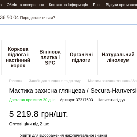
а
Обмін та повернення
Контактна інформація
Блог
Відгуки про магаз
36 50 04
Передзвонити вам?
Коркова
Вінілова
підлога і
Органічні
Натуральний
плитка і
настінний
підлоги
лінолеум
SPC
корок
Головна
Засоби для очищення та догляду
Мастика захисна глянцева / Se
Мастика захисна глянцева / Secura-Hartversi
Доставка протягом 30 днів
Артикул: 37317503
Написати відгук
5 219.8 грн/шт.
Оптові ціни від 2 шт.
Увійти
для відображення накопичувальної знижки
%