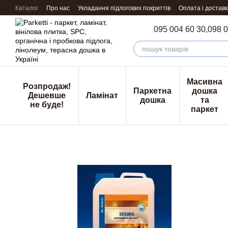
Перейти к основному контенту
Каталог
Про нас
Укладання підлогових покриттів
Оплата і доставк
095 004 60 30,
098 0
Масивна
Розпродаж!
Паркетна
дошка
Дешевше
Ламінат
дошка
та
не буде!
паркет