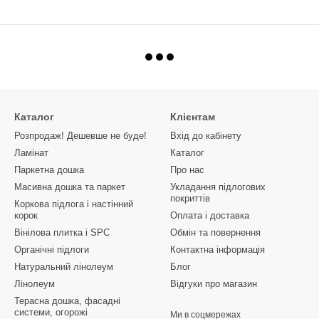
Каталог
Клієнтам
Розпродаж! Дешевше не буде!
Вхід до кабінету
Ламінат
Каталог
Паркетна дошка
Про нас
Масивна дошка та паркет
Укладання підлогових
покриттів
Коркова підлога і настінний
корок
Оплата і доставка
Вінілова плитка і SPC
Обмін та повернення
Органічні підлоги
Контактна інформація
Натуральний лінолеум
Блог
Лінолеум
Відгуки про магазин
Терасна дошка, фасадні
системи, огорожі
Ми в соцмережах