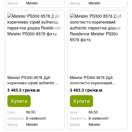
Бренд
Meister
Бренд
Meister
Meister PS300 8578 Дуб
Meister PS300 8576 Дуб
коричнево-сірий authentic
золотисто-коричневий
паркетна дошка Residence
authentic паркетна дошка
3 463.3 грн/кв.м
3 463.3 грн/кв.м
Residence
Купити
Купити
Ціна
66.50
Ціна
66.50
Наявність
В наявності
Наявність
В наявності
Бренд
Meister
Бренд
Meister