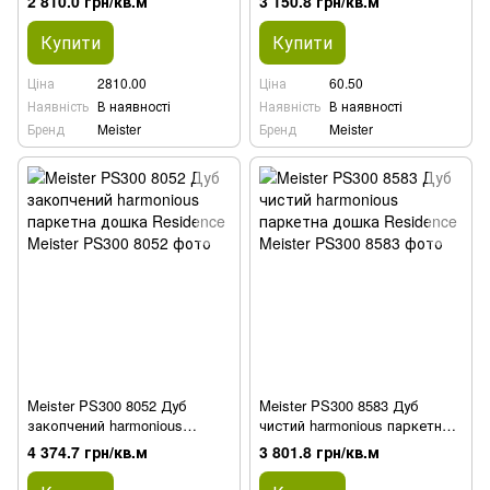
2 810.0 грн/кв.м
3 150.8 грн/кв.м
Купити
Купити
Ціна
2810.00
Ціна
60.50
Наявність
В наявності
Наявність
В наявності
Бренд
Meister
Бренд
Meister
Meister PS300 8052 Дуб
Meister PS300 8583 Дуб
закопчений harmonious
чистий harmonious паркетна
паркетна дошка Residence
дошка Residence
4 374.7 грн/кв.м
3 801.8 грн/кв.м