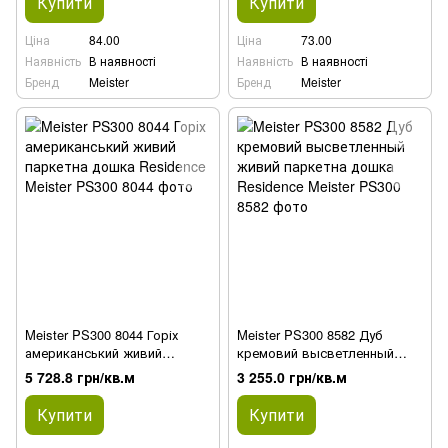
Купити
Купити
Ціна
84.00
Ціна
73.00
Наявність
В наявності
Наявність
В наявності
Бренд
Meister
Бренд
Meister
Meister PS300 8044 Горіх
Meister PS300 8582 Дуб
американський живий
кремовий высветленный
паркетна дошка Residence
живий паркетна дошка
5 728.8 грн/кв.м
3 255.0 грн/кв.м
Residence
Купити
Купити