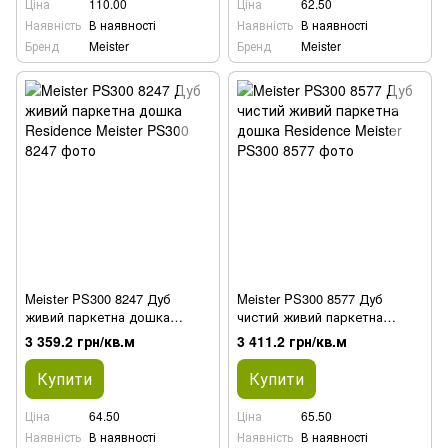
Ціна
110.00
Ціна
62.50
Наявність
В наявності
Наявність
В наявності
Бренд
Meister
Бренд
Meister
Meister PS300 8247 Дуб
Meister PS300 8577 Дуб
живий паркетна дошка
чистий живий паркетна
Residence
дошка Residence
3 359.2 грн/кв.м
3 411.2 грн/кв.м
Купити
Купити
Ціна
64.50
Ціна
65.50
Наявність
В наявності
Наявність
В наявності