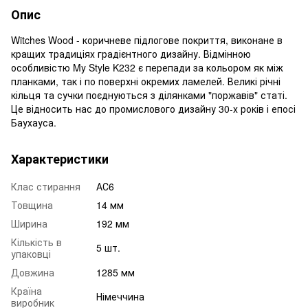
Опис
Witches Wood - коричневе підлогове покриття, виконане в
кращих традиціях градієнтного дизайну. Відмінною
особливістю My Style K232 є перепади за кольором як між
планками, так і по поверхні окремих ламелей. Великі річні
кільця та сучки поєднуються з ділянками "поржавів" статі.
Це відносить нас до промислового дизайну 30-х років і епосі
Баухауса.
Характеристики
Клас стирання
АС6
Товщина
14 мм
Ширина
192 мм
Кількість в
5 шт.
упаковці
Довжина
1285 мм
Країна
Німеччина
виробник