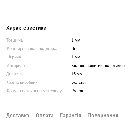
Характеристики
Товщина
1 мм
Фольгированная подложка
Ні
Ширина
1 мм
Материал
Хімічно пошитий поліетилен
Довжина
15 мм
Країна виробник
Бельгія
Форма постачання матеріалу
Рулон
Доставка
Оплата
Гарантія
Повернення