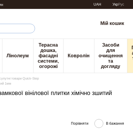
UAH
Укр
Рус
ин
Мій кошик
Терасна
Засоби
дошка,
для
Лінолеум
фасадні
Ковролін
очищення
системи,
та
огорожі
догляду
супутні товари Quick-Step
тий 1мм
мкової вінілової плитки хімічно зшитий
Порівняти
В бажання