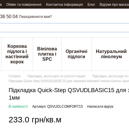
а
Обмін та повернення
Контактна інформація
Блог
Відгуки про магаз
36 50 04
Передзвонити вам?
Коркова
Вінілова
підлога і
Органічні
Натуральний
плитка і
настінний
підлоги
лінолеум
SPC
корок
Головна
Підкладка, аксесуари та супутні товари
Підкладка, аксесуари та 
Підкладка Quick-Step QSVUDLBASIC15 для замкової вінілової плитки хімічно зши
Підкладка Quick-Step QSVUDLBASIC15 для за
1мм
В наявності
Артикул: QSVUDLCOMFORT15
Написати відгук
233.0 грн/кв.м