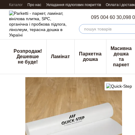
Перейти к основному контенту
Каталог
Про нас
Укладання підлогових покриттів
Оплата і доставк
095 004 60 30,
098 0
Масивна
Розпродаж!
Паркетна
дошка
Дешевше
Ламінат
дошка
та
не буде!
паркет