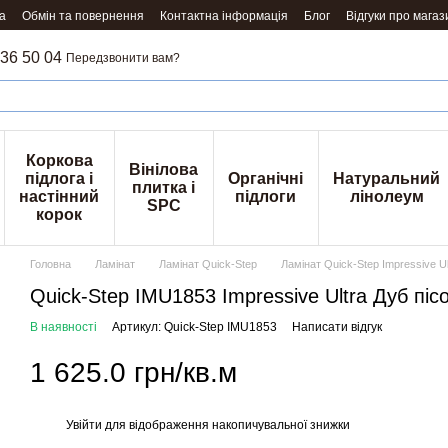
а
Обмін та повернення
Контактна інформація
Блог
Відгуки про магаз
36 50 04
Передзвонити вам?
Коркова
Вінілова
підлога і
Органічні
Натуральний
плитка і
настінний
підлоги
лінолеум
SPC
корок
Головна
Ламінат
Ламінат Quick-Step
Ламінат Quick-Step Impressive Ul
Quick-Step IMU1853 Impressive Ultra Дуб піс
В наявності
Артикул: Quick-Step IMU1853
Написати відгук
1 625.0 грн/кв.м
Увійти
для відображення накопичувальної знижки
%