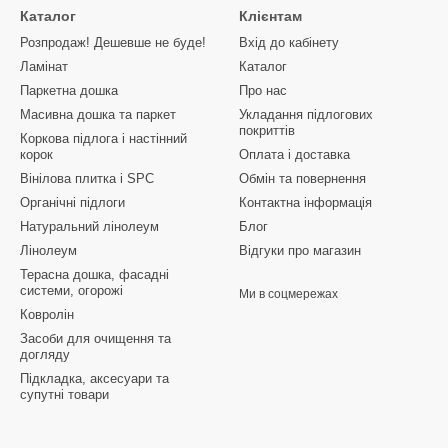
Каталог
Клієнтам
Розпродаж! Дешевше не буде!
Вхід до кабінету
Ламінат
Каталог
Паркетна дошка
Про нас
Масивна дошка та паркет
Укладання підлогових
покриттів
Коркова підлога і настінний
корок
Оплата і доставка
Вінілова плитка і SPC
Обмін та повернення
Органічні підлоги
Контактна інформація
Натуральний лінолеум
Блог
Лінолеум
Відгуки про магазин
Терасна дошка, фасадні
системи, огорожі
Ми в соцмережах
Ковролін
Засоби для очищення та
догляду
Підкладка, аксесуари та
супутні товари