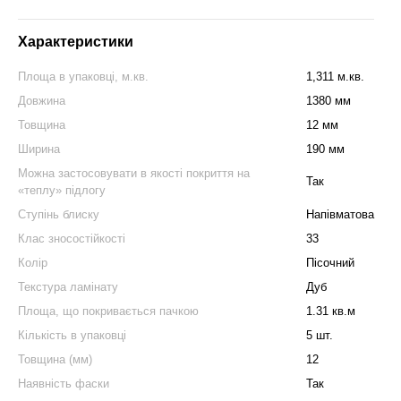
Характеристики
Площа в упаковці, м.кв.
1,311 м.кв.
Довжина
1380 мм
Товщина
12 мм
Ширина
190 мм
Можна застосовувати в якості покриття на
Так
«теплу» підлогу
Ступінь блиску
Напівматова
Клас зносостійкості
33
Колір
Пісочний
Текстура ламінату
Дуб
Площа, що покривається пачкою
1.31 кв.м
Кількість в упаковці
5 шт.
Товщина (мм)
12
Наявність фаски
Так