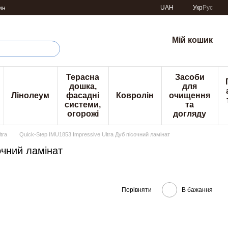
UAH
Укр
Рус
ин
Мій кошик
Терасна
Засоби
дошка,
для
Лінолеум
фасадні
Ковролін
очищення
системи,
та
огорожі
догляду
tra
Quick-Step IMU1853 Impressive Ultra Дуб пісочний ламінат
очний ламінат
Порівняти
В бажання