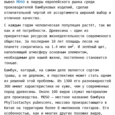
вывел
MOSO
в лидеры европейского рынка среди
производителей бамбуковых изделий, сделав
отличительной чертой её ассортимента широкий выбор и
отличное качество.
С каждым годом человеческая популяция растёт, так же
как и её потребности. Древесина ― один из
приоритетных ресурсов жизнедеятельности современного
общества. За последние 10 лет площадь лесов на
2
планете сократилась на 1.4 млн км
. И зелёный щит,
наполняющий атмосферу основным элементом,
необходимым для нашей жизни, постепенно становится
тоньше.
Бамбук, который, на самом деле является сортом
травы, а не деревом, в перспективе может стать одним
из решений этой проблемы. Из 1300 его разновидностей
300 имеют характеристики не хуже, чем у современных
пород древесины. Около 100 видов служат материалом
для производства. MOSO ― местное название бамбука
Phyllostachys pubescens, массово произрастающего в
Китае на территории более 8 миллионов гектаров. Его
особенностью, как и многих других похожих видов,