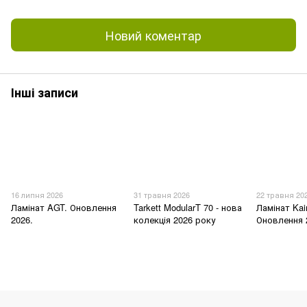
Новий коментар
Інші записи
16 липня 2026
31 травня 2026
22 травня 20
Ламінат AGT. Оновлення
Tarkett ModularT 70 - нова
Ламінат Kai
2026.
колекція 2026 року
Оновлення 