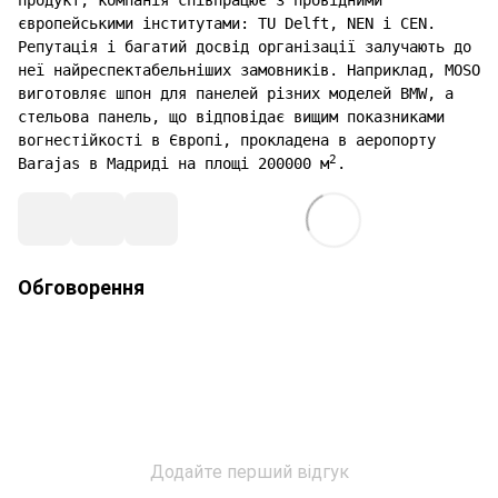
продукт, компанія співпрацює з провідними
європейськими інститутами: TU Delft, NEN і CEN.
Репутація і багатий досвід організації залучають до
неї найреспектабельніших замовників. Наприклад, MOSO
виготовляє шпон для панелей різних моделей BMW, а
стельова панель, що відповідає вищим показниками
вогнестійкості в Європі, прокладена в аеропорту
2
Barajas в Мадриді на площі 200000 м
.
Обговорення
Додайте перший відгук