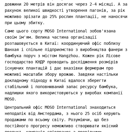
довжини 20 метрів він досягає через 2-4 місяці. А за
рахунок великої швидкості утворення пагонів, за рік
можливо зрізати до 25% рослин плантації, не наносячи
при цьому збитку.
Саме цього сорту MOSO International зобов'язана
своїм ім'ям. Велика частина організації
розташовується в Китаї: координуючий офіс поблизу
Шанхая і спільне підприємство з виробництва фанери з
бамбука поруч з містом Hangzhou. Кожен рік Лісове
господарство КНДР проводить дослідження розмірів
існуючих плантацій і дає вказівки фермерам про
можливі масштаби збору врожаю. Завдяки настільки
докладному підходу в Китаї вдалося зберегти
стабільний і поповнюваний запас ресурсу бамбука,
надлишки якого використовуються у виробах компанії
MOSO.
Центральний офіс MOSO International знаходиться
неподалік від Амстердама, з нього 25 осіб керують
продажами по всьому світу. Розуміючи, що без
постійного прогресу неможливо створювати якісний