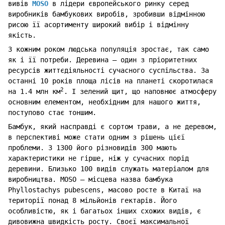
вивів
MOSO
в лідери європейського ринку серед
виробників бамбукових виробів, зробивши відмінною
рисою її асортименту широкий вибір і відмінну
якість.
З кожним роком людська популяція зростає, так само
як і її потреби. Деревина ― один з пріоритетних
ресурсів життєдіяльності сучасного суспільства. За
останні 10 років площа лісів на планеті скоротилася
2
на 1.4 млн км
. І зелений щит, що наповнює атмосферу
основним елементом, необхідним для нашого життя,
поступово стає тоншим.
Бамбук, який насправді є сортом трави, а не деревом,
в перспективі може стати одним з рішень цієї
проблеми. З 1300 його різновидів 300 мають
характеристики не гірше, ніж у сучасних порід
деревини. Близько 100 видів служать матеріалом для
виробництва. MOSO ― місцева назва бамбука
Phyllostachys pubescens, масово росте в Китаї на
території понад 8 мільйонів гектарів. Його
особливістю, як і багатьох інших схожих видів, є
дивовижна швидкість росту. Своєї максимальної