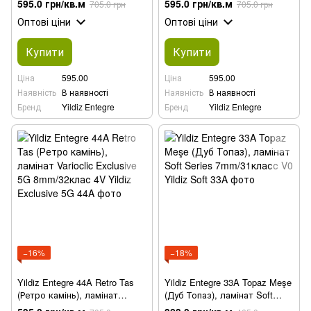
595.0 грн/кв.м
595.0 грн/кв.м
705.0 грн
705.0 грн
8mm/32клас 4V
Оптові ціни
Оптові ціни
Купити
Купити
Ціна
595.00
Ціна
595.00
Наявність
В наявності
Наявність
В наявності
Бренд
Yildiz Entegre
Бренд
Yildiz Entegre
−16%
−18%
Yildiz Entegre 44A Retro Tas
Yildiz Entegre 33A Topaz Meşe
(Ретро камінь), ламінат
(Дуб Топаз), ламінат Soft
Varioclic Exclusive 5G
Series 7mm/31класс V0