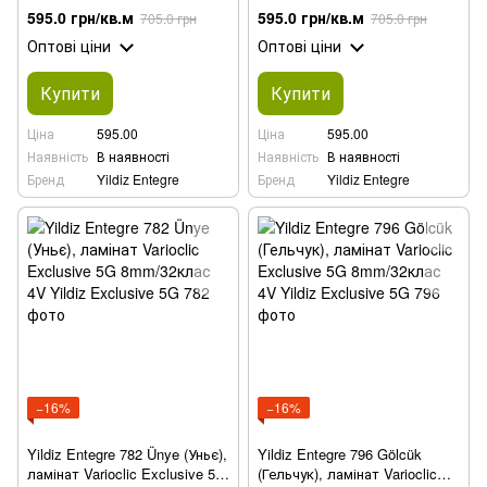
Exclusive 5G 8mm/32клас 4V
Exclusive 5G 8mm/32клас 4V
595.0 грн/кв.м
595.0 грн/кв.м
705.0 грн
705.0 грн
Оптові ціни
Оптові ціни
Купити
Купити
Ціна
595.00
Ціна
595.00
Наявність
В наявності
Наявність
В наявності
Бренд
Yildiz Entegre
Бренд
Yildiz Entegre
−16%
−16%
Yildiz Entegre 782 Ünye (Уньє),
Yildiz Entegre 796 Gölcük
ламінат Varioclic Exclusive 5G
(Гельчук), ламінат Varioclic