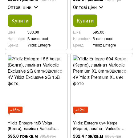
Оптові ціни
Оптові ціни
Купити
Купити
Ціна
383.00
Ціна
595.00
Наявність
В наявності
Наявність
В наявності
Бренд
Yildiz Entegre
Бренд
Yildiz Entegre
−16%
−12%
Yildiz Entegre 15B Volga
Yildiz Entegre 694 Kerpe
(Волга), ламінат Varioclic
(Керпе), ламінат Varioclic
Exclusive 2G 8mm/32класс 4V
Premium XL 8mm/32класс 4V
595.0 грн/кв.м
532.4 грн/кв.м
705.0 грн
605.0 грн