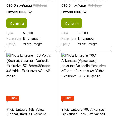
8mm/32клас 4V
Exclusive 5G 8mm/32клас 4V
595.0 грн/кв.м
595.0 грн/кв.м
705.0 грн
705.0 грн
Оптові ціни
Оптові ціни
Купити
Купити
Ціна
595.00
Ціна
595.00
Наявність
В наявності
Наявність
В наявності
Бренд
Yildiz Entegre
Бренд
Yildiz Entegre
−16%
−16%
Yildiz Entegre 15B Volga
Yildiz Entegre 70C Arkansas
(Волга), ламінат Varioclic
(Арканзас), ламінат Varioclic