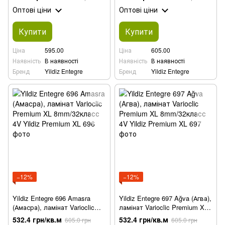
Оптові ціни
Оптові ціни
Купити
Купити
Ціна
595.00
Ціна
605.00
Наявність
В наявності
Наявність
В наявності
Бренд
Yildiz Entegre
Бренд
Yildiz Entegre
−12%
−12%
Yildiz Entegre 696 Amasra
Yildiz Entegre 697 Ağva (Агва),
(Амасра), ламінат Varioclic
ламінат Varioclic Premium XL
Premium XL 8mm/32класс 4V
8mm/32класс 4V
532.4 грн/кв.м
532.4 грн/кв.м
605.0 грн
605.0 грн