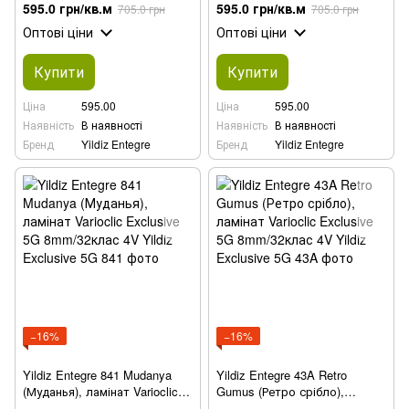
Varioclic Exclusive 5G
Exclusive 5G 8mm/32клас 4V
595.0 грн/кв.м
595.0 грн/кв.м
705.0 грн
705.0 грн
8mm/32клас 4V
Оптові ціни
Оптові ціни
Купити
Купити
Ціна
595.00
Ціна
595.00
Наявність
В наявності
Наявність
В наявності
Бренд
Yildiz Entegre
Бренд
Yildiz Entegre
−16%
−16%
Yildiz Entegre 841 Mudanya
Yildiz Entegre 43A Retro
(Муданья), ламінат Varioclic
Gumus (Ретро срібло),
Exclusive 5G 8mm/32клас 4V
ламінат Varioclic Exclusive 5G