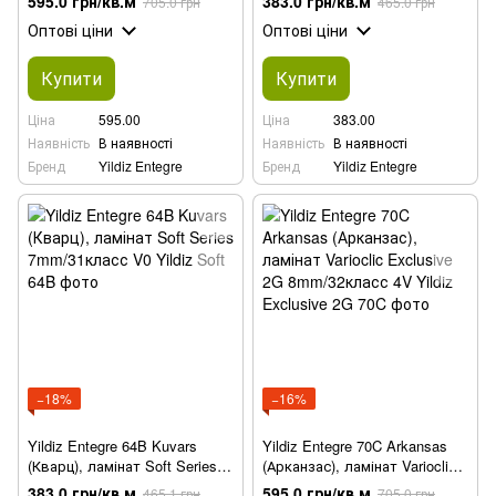
595.0 грн/кв.м
383.0 грн/кв.м
705.0 грн
465.0 грн
8mm/32клас 4V
Оптові ціни
Оптові ціни
Купити
Купити
Ціна
595.00
Ціна
383.00
Наявність
В наявності
Наявність
В наявності
Бренд
Yildiz Entegre
Бренд
Yildiz Entegre
−18%
−16%
Yildiz Entegre 64B Kuvars
Yildiz Entegre 70C Arkansas
(Кварц), ламінат Soft Series
(Арканзас), ламінат Varioclic
7mm/31класс V0
Exclusive 2G 8mm/32класс 4V
383.0 грн/кв.м
595.0 грн/кв.м
465.1 грн
705.0 грн