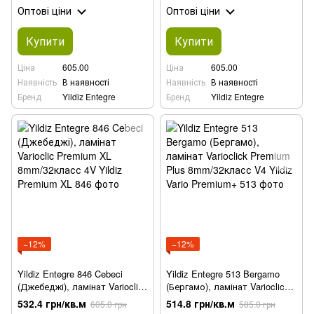
Оптові ціни
Оптові ціни
Купити
Купити
Ціна
605.00
Ціна
605.00
Наявність
В наявності
Наявність
В наявності
Бренд
Yildiz Entegre
Бренд
Yildiz Entegre
−12%
−12%
Yildiz Entegre 846 Cebeci
Yildiz Entegre 513 Bergamo
(Джебеджі), ламінат Varioclic
(Бергамо), ламінат Varioclick
Premium XL 8mm/32класс 4V
Premium Plus 8mm/32класс
532.4 грн/кв.м
514.8 грн/кв.м
605.0 грн
585.0 грн
V4