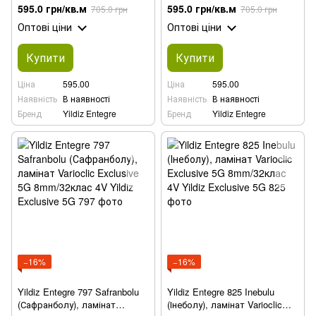
8mm/32клас 4V
Exclusive 5G 8mm/32клас 4V
595.0 грн/кв.м
595.0 грн/кв.м
705.0 грн
705.0 грн
Оптові ціни
Оптові ціни
Купити
Купити
Ціна
595.00
Ціна
595.00
Наявність
В наявності
Наявність
В наявності
Бренд
Yildiz Entegre
Бренд
Yildiz Entegre
−16%
−16%
Yildiz Entegre 797 Safranbolu
Yildiz Entegre 825 Inebulu
(Сафранболу), ламінат
(Інеболу), ламінат Varioclic