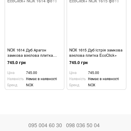
NOX 1614 Дуб Арагон
NOX 1615 Дуб Істрія замкова
замкова вінілова плитка
вінілова плитка EcoClick+
EcoClick+
745.0 грн
745.0 грн
Ціна
745.00
Ціна
745.00
Наявність
Немає в наявності
Наявність
Немає в наявності
Бренд
NOX
Бренд
NOX
095 004 60 30
098 036 50 04