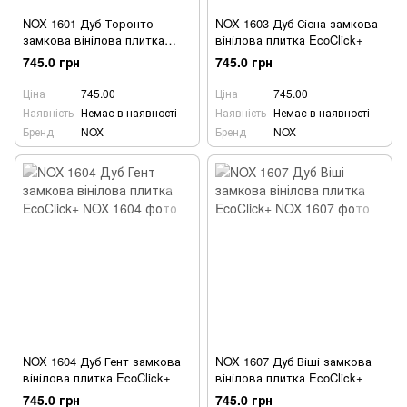
NOX 1601 Дуб Торонто
NOX 1603 Дуб Сієна замкова
замкова вінілова плитка
вінілова плитка EcoClick+
EcoClick+
745.0 грн
745.0 грн
Ціна
745.00
Ціна
745.00
Наявність
Немає в наявності
Наявність
Немає в наявності
Бренд
NOX
Бренд
NOX
NOX 1604 Дуб Гент замкова
NOX 1607 Дуб Віші замкова
вінілова плитка EcoClick+
вінілова плитка EcoClick+
745.0 грн
745.0 грн