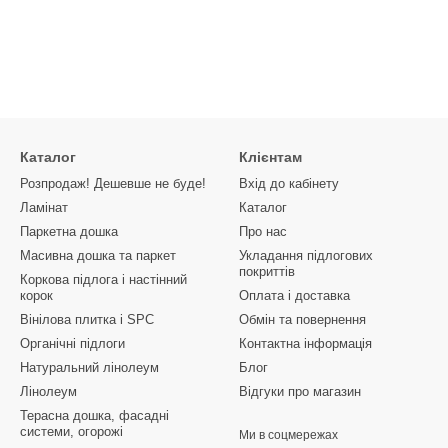
Каталог
Клієнтам
Розпродаж! Дешевше не буде!
Вхід до кабінету
Ламінат
Каталог
Паркетна дошка
Про нас
Масивна дошка та паркет
Укладання підлогових
покриттів
Коркова підлога і настінний
корок
Оплата і доставка
Вінілова плитка і SPC
Обмін та повернення
Органічні підлоги
Контактна інформація
Натуральний лінолеум
Блог
Лінолеум
Відгуки про магазин
Терасна дошка, фасадні
системи, огорожі
Ми в соцмережах