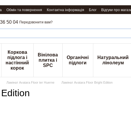
а
Обмін та повернення
Контактна інформація
Блог
Відгуки про магаз
36 50 04
Передзвонити вам?
Коркова
Вінілова
підлога і
Органічні
Натуральний
плитка і
настінний
підлоги
лінолеум
SPC
корок
Ламінат Avatara Floor ter Huerne
Ламінат Avatara Floor Bright Edition
 Edition