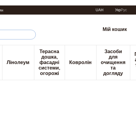
UAH
Укр
Рус
ин
Мій кошик
Терасна
Засоби
дошка,
для
Лінолеум
фасадні
Ковролін
очищення
системи,
та
огорожі
догляду