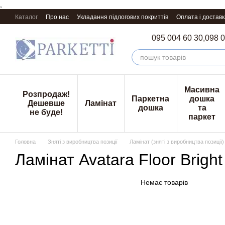
,
Перейти к основному контенту
Каталог
Про нас
Укладання підлогових покриттів
Оплата і доставк
095 004 60 30,
098 0
Масивна
Розпродаж!
Паркетна
дошка
Дешевше
Ламінат
дошка
та
не буде!
паркет
Головна
Зняті з виробництва позиції
Ламінат (зняті з виробництва позиції)
Ламінат Avatara Floor Bright
Немає товарів