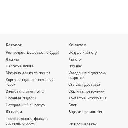
Каталог
Клієнтам
Розпродаж! Дешевше не буде!
Вхід до кабінету
Ламінат
Каталог
Паркетна дошка
Про нас
Масивна дошка та паркет
Укладання підлогових
покриттів
Коркова підлога і настінний
корок
Оплата і доставка
Вінілова плитка і SPC
Обмін та повернення
Органічні підлоги
Контактна інформація
Натуральний лінолеум
Блог
Лінолеум
Відгуки про магазин
Терасна дошка, фасадні
системи, огорожі
Ми в соцмережах