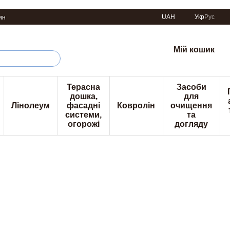
UAH
Укр
Рус
ин
Мій кошик
Терасна
Засоби
дошка,
для
Лінолеум
фасадні
Ковролін
очищення
системи,
та
огорожі
догляду