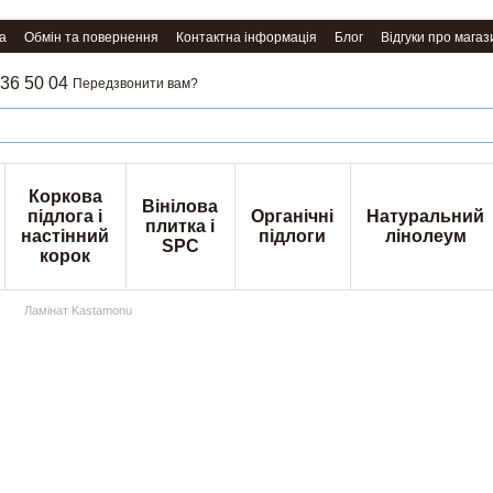
а
Обмін та повернення
Контактна інформація
Блог
Відгуки про магаз
36 50 04
Передзвонити вам?
Коркова
Вінілова
підлога і
Органічні
Натуральний
плитка і
настінний
підлоги
лінолеум
SPC
корок
Ламінат Kastamonu