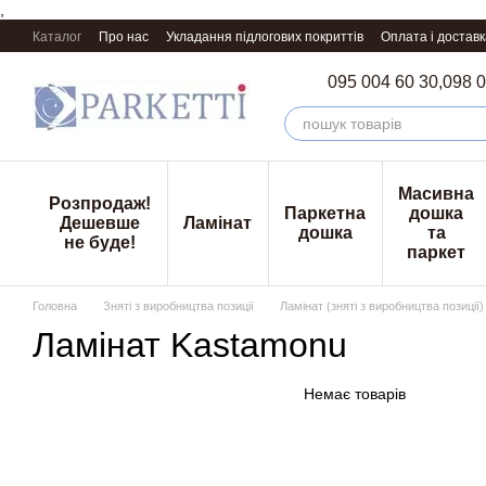
,
Перейти к основному контенту
Каталог
Про нас
Укладання підлогових покриттів
Оплата і доставк
095 004 60 30,
098 0
Масивна
Розпродаж!
Паркетна
дошка
Дешевше
Ламінат
дошка
та
не буде!
паркет
Головна
Зняті з виробництва позиції
Ламінат (зняті з виробництва позиції)
Ламінат Kastamonu
Немає товарів