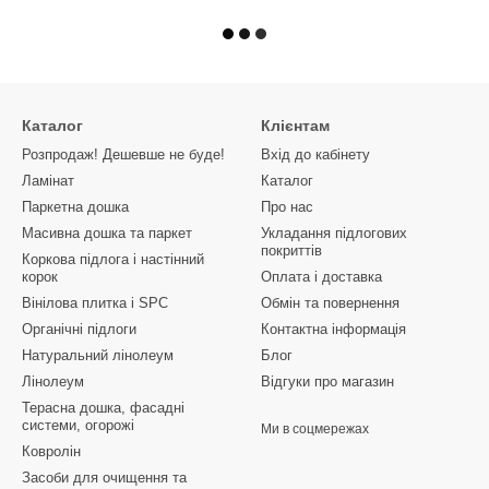
Каталог
Клієнтам
Розпродаж! Дешевше не буде!
Вхід до кабінету
Ламінат
Каталог
Паркетна дошка
Про нас
Масивна дошка та паркет
Укладання підлогових
покриттів
Коркова підлога і настінний
корок
Оплата і доставка
Вінілова плитка і SPC
Обмін та повернення
Органічні підлоги
Контактна інформація
Натуральний лінолеум
Блог
Лінолеум
Відгуки про магазин
Терасна дошка, фасадні
системи, огорожі
Ми в соцмережах
Ковролін
Засоби для очищення та