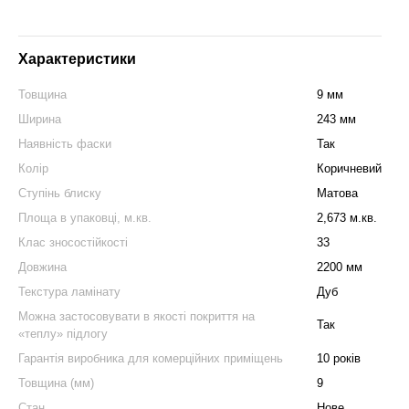
Характеристики
Товщина
9 мм
Ширина
243 мм
Наявність фаски
Так
Колір
Коричневий
Ступінь блиску
Матова
Площа в упаковці, м.кв.
2,673 м.кв.
Клас зносостійкості
33
Довжина
2200 мм
Текстура ламінату
Дуб
Можна застосовувати в якості покриття на
Так
«теплу» підлогу
Гарантія виробника для комерційних приміщень
10 років
Товщина (мм)
9
Стан
Нове