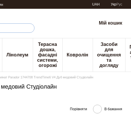
UAH
Укр
Рус
ин
Мій кошик
Терасна
Засоби
дошка,
для
Лінолеум
фасадні
Ковролін
очищення
системи,
та
огорожі
догляду
мінат Parador 1744708 TrendTime6 V4 Дуб медовий Студіолайн
б медовий Студіолайн
Порівняти
В бажання