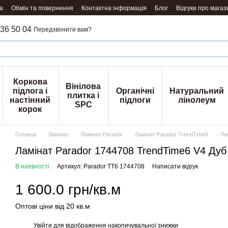
а
Обмін та повернення
Контактна інформація
Блог
Відгуки про магаз
36 50 04
Передзвонити вам?
Коркова
Вінілова
підлога і
Органічні
Натуральний
плитка і
настінний
підлоги
лінолеум
SPC
корок
Головна
Ламінат
Ламінат Parador
Ламінат Parador TrendTime6
Ла
Ламінат Parador 1744708 TrendTime6 V4 Ду
В наявності
Артикул: Parador TT6 1744708
Написати відгук
1 600.0 грн/кв.м
Оптові ціни від 20 кв.м
Увійти
для відображення накопичувальної знижки
%