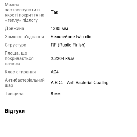
Можна
застосовувати в
Так
якості покриття на
«теплу» підлогу
Довжина
1285 мм
Замкове з'єднання
Безклейове twin clic
Структура
RF (Rustic Finish)
Площа, що
покривається
2.2204 кв.м
пачкою
Клас стирання
АС4
Антибактеріальний
A.B.C. - Anti Bacterial Coating
шар
Товщина
8 мм
Відгуки