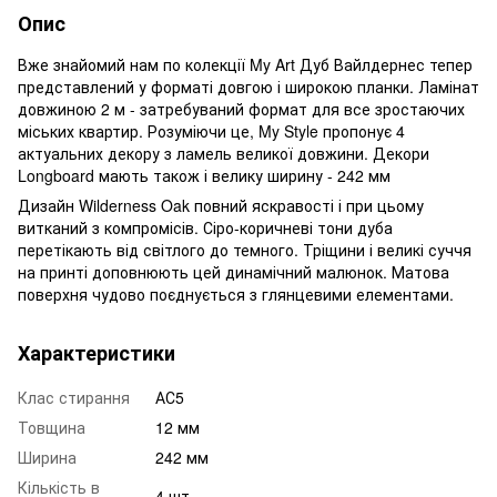
Опис
Вже знайомий нам по колекції My Art Дуб Вайлдернес тепер
представлений у форматі довгою і широкою планки. Ламінат
довжиною 2 м - затребуваний формат для все зростаючих
міських квартир. Розуміючи це, My Style пропонує 4
актуальних декору з ламель великої довжини. Декори
Longboard мають також і велику ширину - 242 мм
Дизайн Wilderness Oak повний яскравості і при цьому
витканий з компромісів. Сіро-коричневі тони дуба
перетікають від світлого до темного. Тріщини і великі суччя
на принті доповнюють цей динамічний малюнок. Матова
поверхня чудово поєднується з глянцевими елементами.
Характеристики
Клас стирання
АС5
Товщина
12 мм
Ширина
242 мм
Кількість в
4 шт.