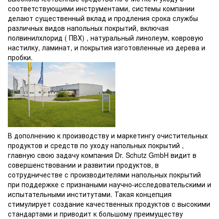
соответствующими инструментами, системы компании
делают существенный вклад и продления срока службы
различных видов напольных покрытий, включая
полвинилхлорид ( ПВХ) , натуральный линолеум, ковровую
настилку, ламинат, и покрытия изготовленные из дерева и
пробки.
В дополнению к производству и маркетингу очистительных
продуктов и средств по уходу напольных покрытий ,
главную свою задачу компания Dr. Schutz GmbH видит в
совершенствовании и развитии продуктов, в
сотрудничестве с производителями напольных покрытий
при поддержке с признаными научно-исследовательскими и
испытательными институтами. Такая концепция
стимулирует создание качественных продуктов с высокими
стандартами и приводит к большому преимуществу