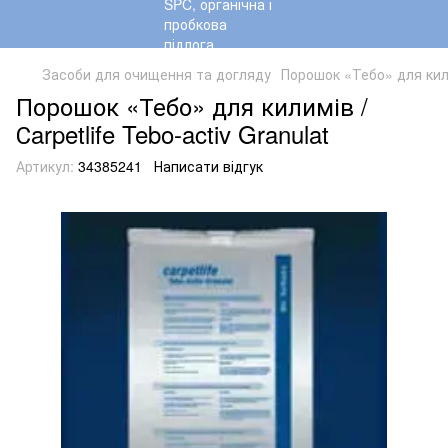
Засоби для очищення та догляду
Порошок «Тебо» для килим
Порошок «Тебо» для килимів /
Сarpetlife Tebo-activ Granulat
Артикул:
34385241
Написати відгук