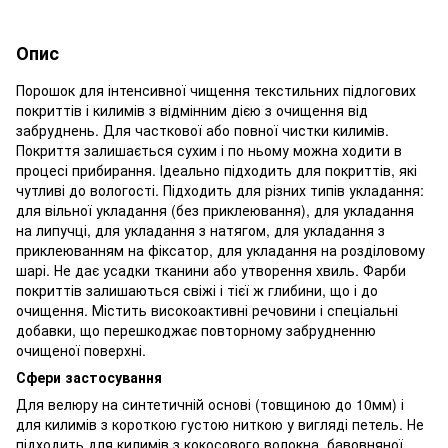
Опис
Порошок для інтенсивної чищення текстильних підлогових
покриттів і килимів з відмінним дією з очищення від
забруднень. Для часткової або повної чистки килимів.
Покриття залишається сухим і по ньому можна ходити в
процесі прибирання. Ідеально підходить для покриттів, які
чутливі до вологості. Підходить для різних типів укладання:
для вільної укладання (без приклеювання), для укладання
на липучці, для укладання з натягом, для укладання з
приклеюванням на фіксатор, для укладання на розділовому
шарі. Не дає усадки тканини або утворення хвиль. Фарби
покриттів залишаються свіжі і тієї ж глибини, що і до
очищення. Містить високоактивні речовини і спеціальні
добавки, що перешкоджає повторному забрудненню
очищеної поверхні.
Сфери застосування
Для велюру на синтетичній основі (товщиною до 10мм) і
для килимів з короткою густою ниткою у вигляді петель. Не
підходить для килимів з кокосового волокна, бавовняної