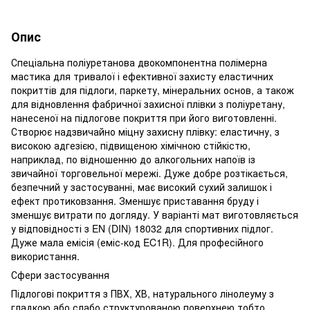
Опис
Спеціальна поліуретанова двокомпонентна полімерна
мастика для тривалої і ефективної захисту еластичних
покриттів для підлоги, паркету, мінеральних основ, а також
для відновлення фабричної захисної плівки з поліуретану,
нанесеної на підлогове покриття при його виготовленні.
Створює надзвичайно міцну захисну плівку: еластичну, з
високою адгезією, підвищеною хімічною стійкістю,
наприклад, по відношенню до алкогольних напоїв із
звичайної торговельної мережі. Дуже добре розтікається,
безпечний у застосуванні, має високий сухий залишок і
ефект протиковзання. Зменшує приставання бруду і
зменшує витрати по догляду. У варіанті мат виготовляється
у відповідності з EN (DIN) 18032 для спортивних підлог.
Дуже мала емісія (еміс-код EC1R). Для професійного
використання.
Сфери застосування
Підлогові покриття з ПВХ, ХВ, натурального лінолеуму з
гладкою або слабо структурованою поверхнею тобто