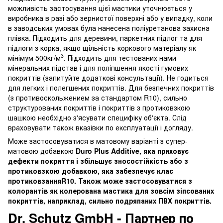
можливість застосування цієї мастики уточнюється у
виробника в разі або зернистої поверхні або у випадку, коли
в заводських умовах була нанесена поліуретанова захисна
плівка. Підходить для деревини, паркетних підлог та для
підлоги з корка, якщо щільність коркового матеріалу як
3
мінімум 500кг/м
. Підходить для тестованих нами
мінеральних підстав і для поліпшення якості гумових
покриттів (запитуйте додаткові консультації). Не годиться
для легких і полегшених покриттів. Для безпечних покриттів
(з противоскольжением за стандартом R10), сильно
структурованих покриттів і покриттів з протиковзкою
шашкою необхідно з'ясувати специфіку об'єкта. Слід
враховувати також вказівки по експлуатації і догляду.
Може застосовуватися в матовому варіанті з супер-
матовою добавкою
Duro
Plus
Additive, яка приховує
дефекти покриття і збільшує зносостійкість або з
протиковзкою добавкою, яка забезпечує клас
протиковзання
R10. Також може застосовуватися з
колорантів як колерована мастика для зовсім зіпсованих
покриттів, наприклад, сильно подряпаних ПВХ покриттів.
Dr. Schutz GmbH - Партнер по