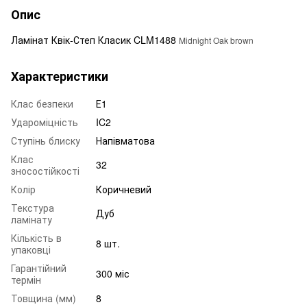
Опис
Ламінат Квік-Степ Класик CLM1488
Midnight Oak brown
Характеристики
Клас безпеки
Е1
Удароміцність
IC2
Ступінь блиску
Напівматова
Клас
32
зносостійкості
Колір
Коричневий
Текстура
Дуб
ламінату
Кількість в
8 шт.
упаковці
Гарантійний
300 міс
термін
Товщина (мм)
8