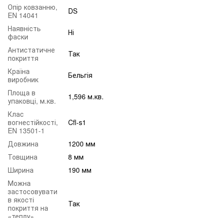
Опір ковзанню,
DS
EN 14041
Наявність
Ні
фаски
Антистатичне
Так
покриття
Країна
Бельгія
виробник
Площа в
1,596 м.кв.
упаковці, м.кв.
Клас
вогнестійкості,
Cfl-s1
EN 13501-1
Довжина
1200 мм
Товщина
8 мм
Ширина
190 мм
Можна
застосовувати
в якості
Так
покриття на
«теплу»