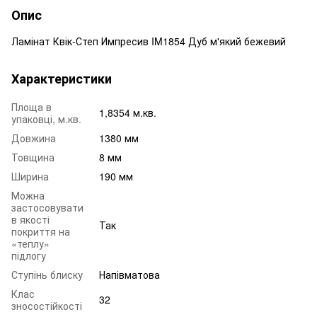
Опис
Ламінат Квік-Степ Импресив IM1854 Дуб м'який бежевий
Характеристики
Площа в
1,8354 м.кв.
упаковці, м.кв.
Довжина
1380 мм
Товщина
8 мм
Ширина
190 мм
Можна
застосовувати
в якості
Так
покриття на
«теплу»
підлогу
Ступінь блиску
Напівматова
Клас
32
зносостійкості