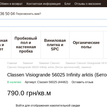
Обмен и возврат
Контактная информация
Блог
Отзывы о магазине
36 50 04
Перезвонить вам?
Пробковый
вная
Виниловая
пол и
Органические
 и
плитка и
настенная
полы
ет
SPC
пробка
Главная
Ламинат
Ламинат Classen
Ламинат Classen Visiogrande V4 8
Classen Visiogrande 56025 Infinity arktis (Бетон арктический), ламинат
Classen Visiogrande 56025 Infinity arktis (Бе
В наличии
Артикул: Classen 56025 (44482)
Оставить отзыв
790.0 грн/кв.м
Войти
для отображения накопительной скидки
%