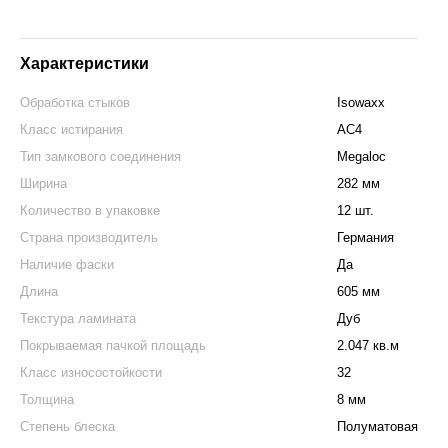
Характеристики
Обработка стыков
Isowaxx
Класс истирания
АС4
Тип замкового соединения
Megaloc
Ширина
282 мм
Количество в упаковке
12 шт.
Страна производитель
Германия
Наличие фаски
Да
Длина
605 мм
Текстура ламината
Дуб
Покрываемая пачкой площадь
2.047 кв.м
Класс износостойкости
32
Толщина
8 мм
Степень блеска
Полуматовая