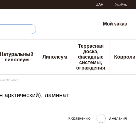
UAH
Укр
Рус
Мой заказ
Террасная
доска,
Натуральный
Линолеум
фасадные
Ковроли
линолеум
системы,
ограждения
 мм 32 класс
тон арктический), ламинат
К сравнению
В желания