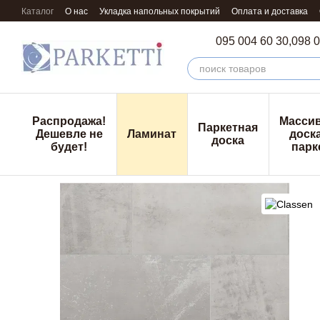
Перейти к основному контенту
Каталог
О нас
Укладка напольных покрытий
Оплата и доставка
095 004 60 30,
098 0
Распродажа!
Масси
Паркетная
Дешевле не
Ламинат
доска
доска
будет!
парк