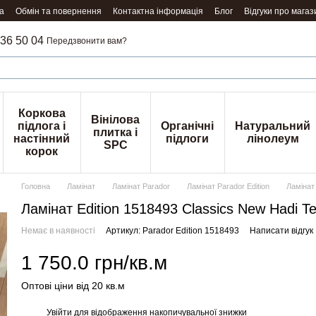
а
Обмін та повернення
Контактна інформація
Блог
Відгуки про магаз
36 50 04
Передзвонити вам?
Коркова
Вінілова
підлога і
Органічні
Натуральний
плитка і
настінний
підлоги
лінолеум
SPC
корок
Головна
Ламінат
Ламінат Parador
Ламінат Parador Edition
Ламінат 
Ламінат Edition 1518493 Classics New Hadi Te
Немає в наявності
Артикул: Parador Edition 1518493
Написати відгук
1 750.0 грн/кв.м
Оптові ціни від 20 кв.м
Увійти
для відображення накопичувальної знижки
%