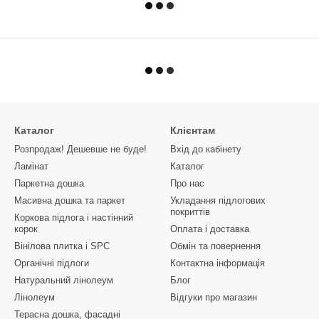
Каталог
Клієнтам
Розпродаж! Дешевше не буде!
Вхід до кабінету
Ламінат
Каталог
Паркетна дошка
Про нас
Масивна дошка та паркет
Укладання підлогових
покриттів
Коркова підлога і настінний
корок
Оплата і доставка
Вінілова плитка і SPC
Обмін та повернення
Органічні підлоги
Контактна інформація
Натуральний лінолеум
Блог
Лінолеум
Відгуки про магазин
Терасна дошка, фасадні