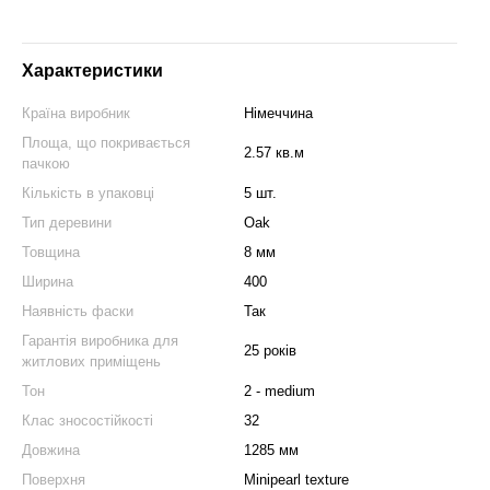
Характеристики
Країна виробник
Німеччина
Площа, що покривається
2.57 кв.м
пачкою
Кількість в упаковці
5 шт.
Тип деревини
Oak
Товщина
8 мм
Ширина
400
Наявність фаски
Так
Гарантія виробника для
25 років
житлових приміщень
Тон
2 - medium
Клас зносостійкості
32
Довжина
1285 мм
Поверхня
Minipearl texture