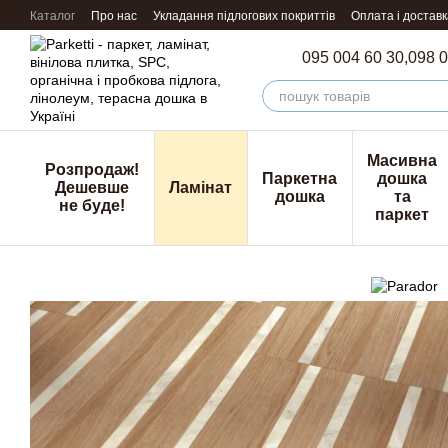
Перейти к основному контенту
Каталог
Про нас
Укладання підлогових покриттів
Оплата і доставк
095 004 60 30,
098 0
Масивна
Розпродаж!
Паркетна
дошка
Дешевше
Ламінат
дошка
та
не буде!
паркет