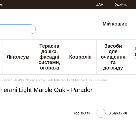
UAH
Укр
Рус
ин
Мій кошик
Терасна
Засоби
дошка,
для
Лінолеум
фасадні
Ковролін
очищення
системи,
та
огорожі
догляду
Edition 1518493 Classics New Hadi Teherani Light Marble Oak - Parador
herani Light Marble Oak - Parador
Порівняти
В бажання