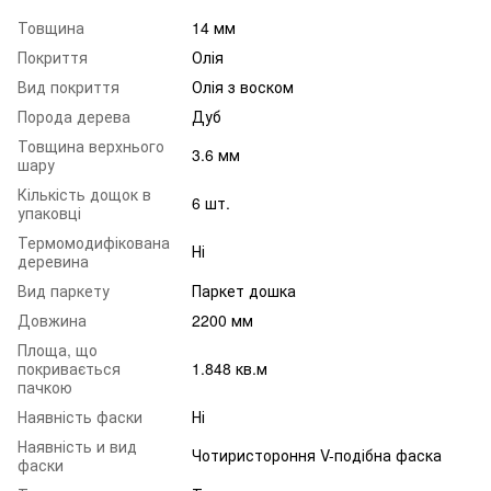
Товщина
14 мм
Покриття
Олія
Вид покриття
Олія з воском
Порода дерева
Дуб
Товщина верхнього
3.6 мм
шару
Кількість дощок в
6 шт.
упаковці
Термомодифікована
Ні
деревина
Вид паркету
Паркет дошка
Довжина
2200 мм
Площа, що
покривається
1.848 кв.м
пачкою
Наявність фаски
Ні
Наявність и вид
Чотиристороння V-подібна фаска
фаски