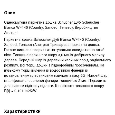
Опис
Односмугова паркетна дошка Schucher Дуб Scheucher
Bianca WF140 (Country, Sanded, Tenseo). Виробництво
Австрія.
Паркетна дошка Scheucher Дуб Bianca WF140 (Country,
Sanded, Tenseo) (Австрія) Тришарова паркетна дошка.
Готове лицьове покриття: натуральна оксидативна олія/
віск. Товщина верхнього шару 3,6 мм із добірного масиву
дерева. Середній шар із деревини хвойних порід радіального
розпилу. Всі торці дошки з гідрофобним просоченням. На
вузькому торці вклейка із водостійкої фанери із
встановленим пластиковим язичком замку 5G. Нижній шар
із шліфованої соснової фанери товщиною 2 мм. Підходить
для систем підігріву підлоги. Коефіцієнт теплового опору
R{t} = 0,101 m2K/W.
Характеристики