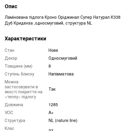
Опис
Ламінована підлога Кроно Оріджинал Супер Натурал К338
Дуб Криденза ,односмуговий, структура NL
Характеристики
Стан
Нове
Декор
Односмуговий
Товщина (мм)
8
Ступінь блиску
Напівматова
Можна
застосовувати в
Так
якості покриття на
«теплу» підлогу
Довжина
1285
VOC
A+
Структура
NL (nature line)
Клас
32