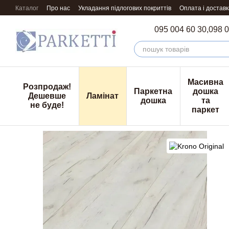
Перейти к основному контенту
Каталог
Про нас
Укладання підлогових покриттів
Оплата і доставк
095 004 60 30,
098 0
Масивна
Розпродаж!
Паркетна
дошка
Дешевше
Ламінат
дошка
та
не буде!
паркет