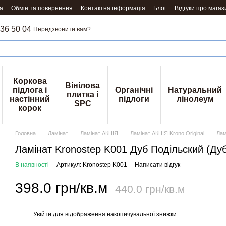
а
Обмін та повернення
Контактна інформація
Блог
Відгуки про магаз
36 50 04
Передзвонити вам?
Коркова
Вінілова
підлога і
Органічні
Натуральний
плитка і
настінний
підлоги
лінолеум
SPC
корок
Головна
Ламінат
Ламінат АКЦІЯ
Ламінат АКЦІЯ Krono Original
Лам
Ламінат Kronostep K001 Дуб Подільский (Дуб
В наявності
Артикул: Kronostep K001
Написати відгук
398.0 грн/кв.м
440.0 грн/кв.м
Увійти
для відображення накопичувальної знижки
%