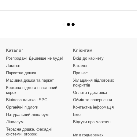
Каталог
Клієнтам
Розпродаж! Дешевше не буде!
Вхід до кабінету
Ламінат
Каталог
Паркетна дошка
Про нас
Масивна дошка та паркет
Укладання підлогових
покриттів
Коркова підлога і настінний
корок
Оплата і доставка
Вінілова плитка і SPC
Обмін та повернення
Органічні підлоги
Контактна інформація
Натуральний лінолеум
Блог
Лінолеум
Відгуки про магазин
Терасна дошка, фасадні
системи, огорожі
Ми в соцмережах