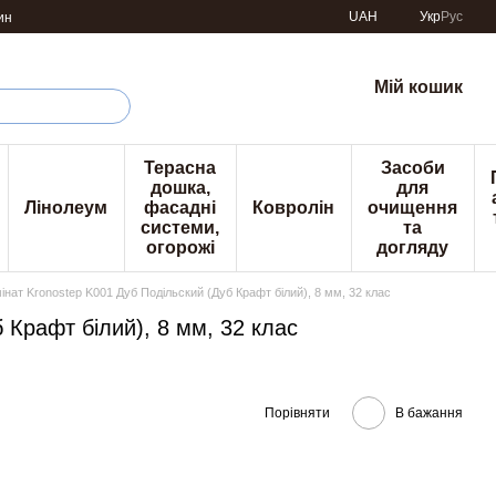
UAH
Укр
Рус
ин
Мій кошик
Терасна
Засоби
дошка,
для
Лінолеум
фасадні
Ковролін
очищення
системи,
та
огорожі
догляду
інат Kronostep K001 Дуб Подільский (Дуб Крафт білий), 8 мм, 32 клас
 Крафт білий), 8 мм, 32 клас
Порівняти
В бажання