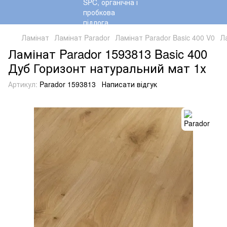
Ламінат
Ламінат Parador
Ламінат Parador Basic 400 V0
Л
Ламінат Parador 1593813 Basic 400
Дуб Горизонт натуральний мат 1х
Артикул:
Parador 1593813
Написати відгук