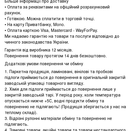
Більше інформації про доставку
• Оплата за реквізитами на офіційний розрахунковий
рахунок.
• Готівкою. Можна сплатити в торговій точці.
• На карту Приватбанку, Mono.
• Оплата карткою Visa, Mastercard - WayForPay.
Ми надаємо гарантію на товари та послуги відповідно до
чинного законодавства України.
Гарантія від виробника 12 місяців.
Повернення товару протягом 14 днів безкоштовно.
Додаткові умови повернення чи обміну
1. Паркетна продукція, ламіновані, вінілові та пробкові
підлоги приймаються до повернення в оригінальній закритій
заводській упаковці товарного вигляду.
2. Хімія для підлоги приймається до повернення лише у
закритій заводській тарі. У період року, коли температура
опускається нижче +5С, водні продукти обміну та
поверненню не підлягають! (Продукція зберігається у нас на
теплому складі).
3. Відрізні рулонні матеріали обміну та поверненню не
підлягають.
4. Замовні товари, акційні товари та товари нестандартного