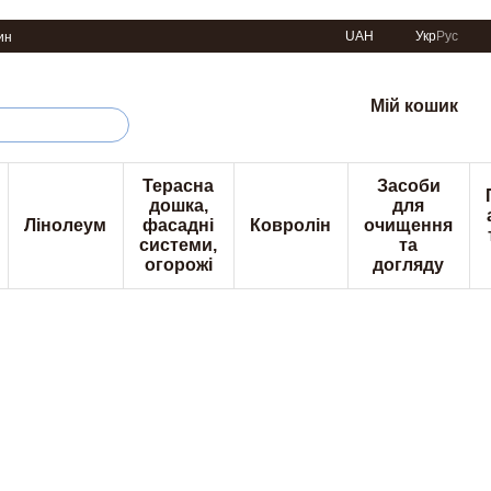
UAH
Укр
Рус
ин
Мій кошик
Терасна
Засоби
дошка,
для
Лінолеум
фасадні
Ковролін
очищення
системи,
та
огорожі
догляду