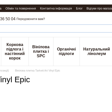
а
Обмін та повернення
Контактна інформація
Блог
Відгуки про магаз
36 50 04
Передзвонити вам?
Коркова
Вінілова
підлога і
Органічні
Натуральний
плитка і
настінний
підлоги
лінолеум
SPC
корок
позиції)
Вінілова плитка Tarkett Art Vinyl Epic
inyl Epic