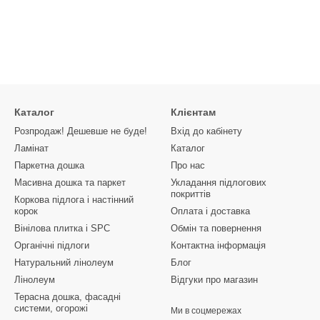
Каталог
Клієнтам
Розпродаж! Дешевше не буде!
Вхід до кабінету
Ламінат
Каталог
Паркетна дошка
Про нас
Масивна дошка та паркет
Укладання підлогових
покриттів
Коркова підлога і настінний
корок
Оплата і доставка
Вінілова плитка і SPC
Обмін та повернення
Органічні підлоги
Контактна інформація
Натуральний лінолеум
Блог
Лінолеум
Відгуки про магазин
Терасна дошка, фасадні
системи, огорожі
Ми в соцмережах