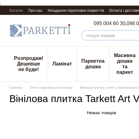
,
Перейти к основному контенту
Каталог
Про нас
Укладання підлогових покриттів
Оплата і доставк
095 004 60 30,
098 0
Масивна
Розпродаж!
Паркетна
дошка
Дешевше
Ламінат
дошка
та
не буде!
паркет
Головна
Зняті з виробництва позиції
Вінілова плитка (зняті з виробництва 
Вінілова плитка Tarkett Art V
Немає товарів