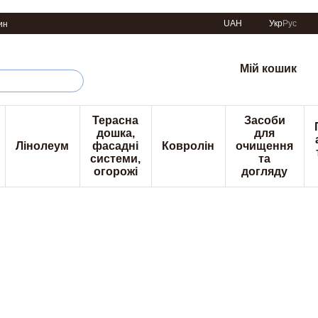
UAH
Укр
Рус
ин
Мій кошик
Терасна
Засоби
дошка,
для
Лінолеум
фасадні
Ковролін
очищення
системи,
та
огорожі
догляду