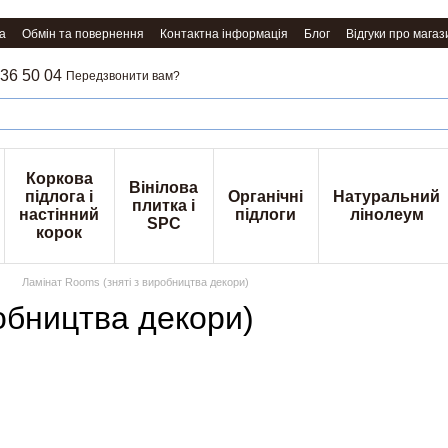
а
Обмін та повернення
Контактна інформація
Блог
Відгуки про магаз
36 50 04
Передзвонити вам?
Коркова
Вінілова
підлога і
Органічні
Натуральний
плитка і
настінний
підлоги
лінолеум
SPC
корок
Ламінат Rooms (зняті з виробництва декори)
обництва декори)