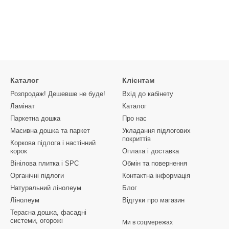
Каталог
Клієнтам
Розпродаж! Дешевше не буде!
Вхід до кабінету
Ламінат
Каталог
Паркетна дошка
Про нас
Масивна дошка та паркет
Укладання підлогових
покриттів
Коркова підлога і настінний
корок
Оплата і доставка
Вінілова плитка і SPC
Обмін та повернення
Органічні підлоги
Контактна інформація
Натуральний лінолеум
Блог
Лінолеум
Відгуки про магазин
Терасна дошка, фасадні
системи, огорожі
Ми в соцмережах