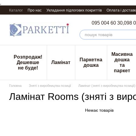
,
Перейти к основному контенту
Каталог
Про нас
Укладання підлогових покриттів
Оплата і доставк
095 004 60 30,
098 0
Масивна
Розпродаж!
Паркетна
дошка
Дешевше
Ламінат
дошка
та
не буде!
паркет
Головна
Зняті з виробництва позиції
Ламінат (зняті з виробництва позиції)
Ламінат Rooms (зняті з вир
Немає товарів