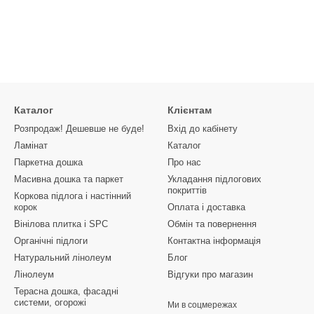
Каталог
Клієнтам
Розпродаж! Дешевше не буде!
Вхід до кабінету
Ламінат
Каталог
Паркетна дошка
Про нас
Масивна дошка та паркет
Укладання підлогових
покриттів
Коркова підлога і настінний
корок
Оплата і доставка
Вінілова плитка і SPC
Обмін та повернення
Органічні підлоги
Контактна інформація
Натуральний лінолеум
Блог
Лінолеум
Відгуки про магазин
Терасна дошка, фасадні
системи, огорожі
Ми в соцмережах