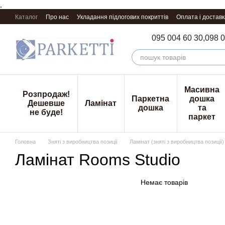
,
Перейти к основному контенту
Каталог
Про нас
Укладання підлогових покриттів
Оплата і доставк
095 004 60 30,
098 0
Масивна
Розпродаж!
Паркетна
дошка
Дешевше
Ламінат
дошка
та
не буде!
паркет
Головна
Зняті з виробництва позиції
Ламінат (зняті з виробництва позиції)
Ламінат Rooms Studio
Немає товарів