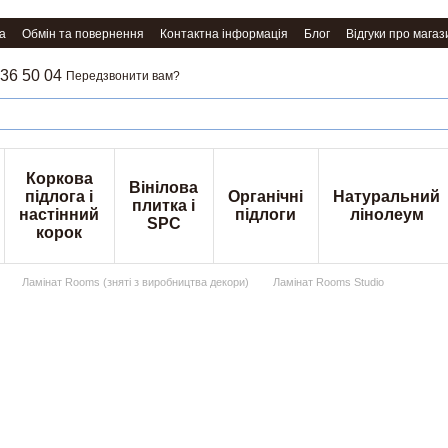
а
Обмін та повернення
Контактна інформація
Блог
Відгуки про магаз
36 50 04
Передзвонити вам?
Коркова
Вінілова
підлога і
Органічні
Натуральний
плитка і
настінний
підлоги
лінолеум
SPC
корок
Ламінат Rooms (зняті з виробництва декори)
Ламінат Rooms Studio