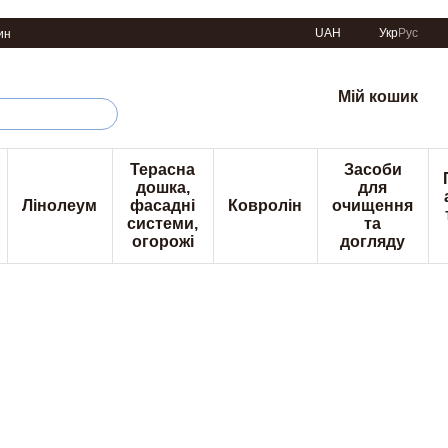
UAH
Укр
Рус
ин
Мій кошик
Терасна
Засоби
дошка,
для
Лінолеум
фасадні
Ковролін
очищення
системи,
та
огорожі
догляду