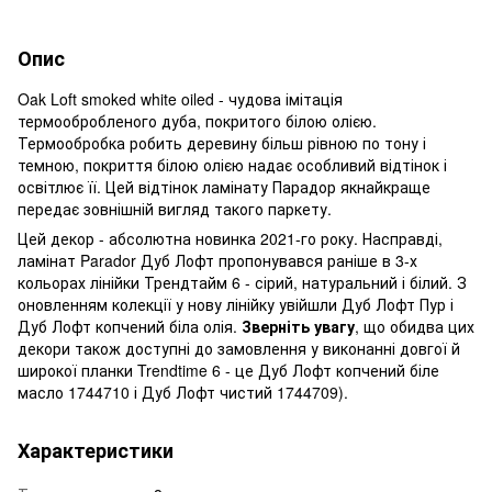
Опис
Oak Loft smoked white oiled - чудова імітація
термообробленого дуба, покритого білою олією.
Термообробка робить деревину більш рівною по тону і
темною, покриття білою олією надає особливий відтінок і
освітлює її. Цей відтінок ламінату Парадор якнайкраще
передає зовнішній вигляд такого паркету.
Цей декор - абсолютна новинка 2021-го року. Насправді,
ламінат Parador Дуб Лофт пропонувався раніше в 3-х
кольорах лінійки Трендтайм 6 -
сірий
,
натуральний
і
білий
. З
оновленням колекції у нову лінійку увійшли Дуб Лофт Пур і
Дуб Лофт копчений біла олія.
Зверніть увагу
, що обидва цих
декори також доступні до замовлення у виконанні довгої й
широкої планки Trendtime 6 - це Дуб Лофт копчений біле
масло 1744710 і Дуб Лофт чистий 1744709).
Характеристики