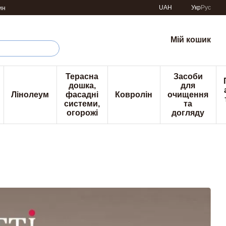
UAH
Укр
Рус
ин
Мій кошик
Терасна
Засоби
дошка,
для
Лінолеум
фасадні
Ковролін
очищення
системи,
та
огорожі
догляду