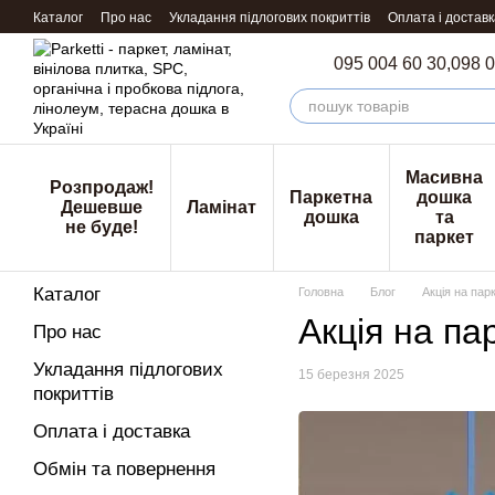
Перейти к основному контенту
Каталог
Про нас
Укладання підлогових покриттів
Оплата і доставк
095 004 60 30,
098 0
Масивна
Розпродаж!
Паркетна
дошка
Дешевше
Ламінат
дошка
та
не буде!
паркет
Каталог
Головна
Блог
Акція на пар
Акція на па
Про нас
Укладання підлогових
15 березня 2025
покриттів
Оплата і доставка
Обмін та повернення