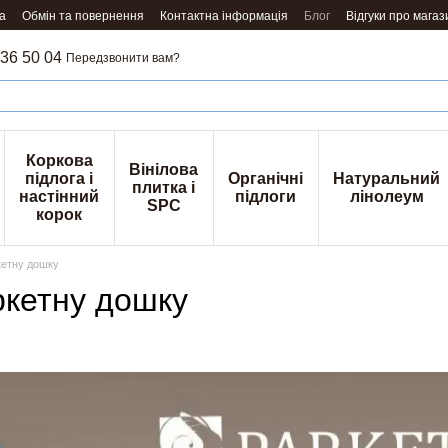
а
Обмін та повернення
Контактна інформація
Блог
Відгуки про магаз
36 50 04
Передзвонити вам?
Коркова
Вінілова
підлога і
Органічні
Натуральний
плитка і
настінний
підлоги
лінолеум
SPC
корок
кетну дошку
ркетну дошку