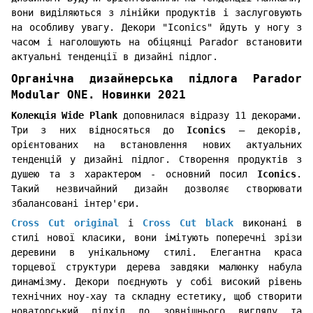
вони виділяються з лінійки продуктів і заслуговують
на особливу увагу. Декори "Iconics" йдуть у ногу з
часом і наголошують на обіцянці Parador встановити
актуальні тенденції в дизайні підлог.
Органічна дизайнерська підлога Parador
Modular ONE. Новинки 2021
Колекція Wide Plank
доповнилася відразу 11 декорами.
Три з них відносяться до
Iconics
– декорів,
орієнтованих на встановлення нових актуальних
тенденцій у дизайні підлог. Створення продуктів з
душею та з характером - основний посил
Iconics
.
Такий незвичайний дизайн дозволяє створювати
збалансовані інтер'єри.
Cross Cut original
і
Cross Cut black
виконані в
стилі нової класики, вони імітують поперечні зрізи
деревини в унікальному стилі. Елегантна краса
торцевої структури дерева завдяки малюнку набула
динамізму. Декори поєднують у собі високий рівень
технічних ноу-хау та складну естетику, щоб створити
новаторський підхід до зовнішнього вигляду та