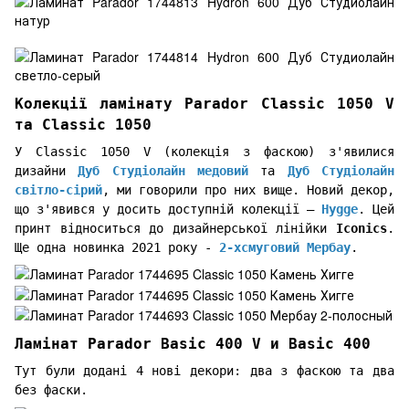
Колекції ламінату Parador Classic 1050 V
та Classic 1050
У Classic 1050 V (колекція з фаскою) з'явилися
дизайни
Дуб Студіолайн медовий
та
Дуб Студіолайн
світло-сірий
, ми говорили про них вище. Новий декор,
що з'явився у досить доступній колекції –
Hygge
. Цей
принт відноситься до дизайнерської лінійки
Iconics
.
Ще одна новинка 2021 року -
2-хсмуговий Мербау
.
Ламінат Parador Basic 400 V и Basic 400
Тут були додані 4 нові декори: два з фаскою та два
без фаски.