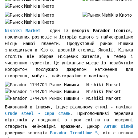
Nishiki Market
- один із декорів
Parador Iconics
,
покликаних розповісти історію одного з найяскравіших
місць нашої планети. Продуктовий ринок Нішики
знаходиться в Кіото, древній столиці Японії. Кілька
століть він збирав місцевих жителів, а тепер і
численних туристів. Це унікальне місце із незабутнім
колоритом послужило джерелом натхнення для
створення, мабуть, найяскравішого ламінату.
Виконаний в іншому, індустріальному стилі - ламінат
Crude steel - Сира сталь
. Приголомшливі переливи
відтінків у поєднанні з грою світла на поверхні
створюють неймовірні враження. Декор
Антик білий
довершує колекцію
Parador Trendtime 5
, він є певною