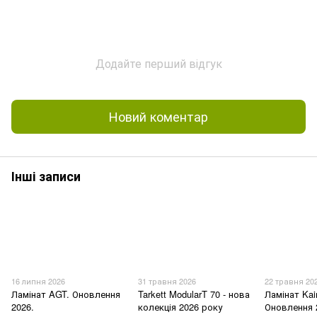
Додайте перший відгук
Новий коментар
Інші записи
16 липня 2026
31 травня 2026
22 травня 20
Ламінат AGT. Оновлення
Tarkett ModularT 70 - нова
Ламінат Kai
2026.
колекція 2026 року
Оновлення 