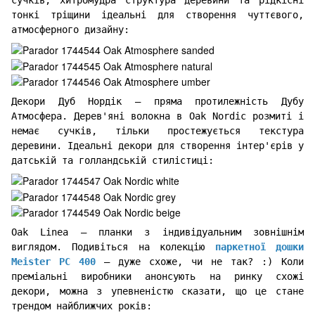
сучків, хитромудра структура деревини та рідкісні
тонкі тріщини ідеальні для створення чуттєвого,
атмосферного дизайну:
Декори Дуб Нордік – пряма протилежність Дубу
Атмосфера. Дерев'яні волокна в Oak Nordic розмиті і
немає сучків, тільки простежується текстура
деревини. Ідеальні декори для створення інтер'єрів у
датській та голландській стилістиці:
Oak Linea – планки з індивідуальним зовнішнім
виглядом. Подивіться на колекцію
паркетної дошки
Meister PC 400
– дуже схоже, чи не так? :) Коли
преміальні виробники анонсують на ринку схожі
декори, можна з упевненістю сказати, що це стане
трендом найближчих років: