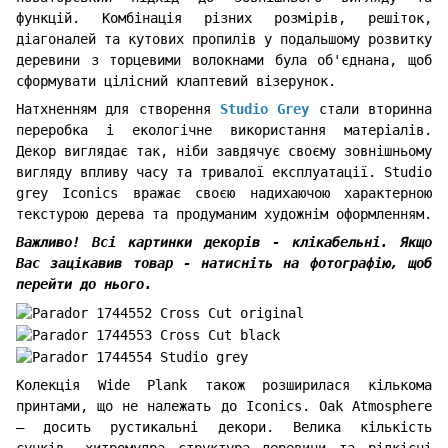
функцій. Комбінація різних розмірів, решіток,
діагоналей та кутових пропилів у подальшому розвитку
деревини з торцевими волокнами була об'єднана, щоб
сформувати цілісний клаптевий візерунок.
Натхненням для створення
Studio Grey
стали вторинна
переробка і екологічне використання матеріалів.
Декор виглядає так, ніби завдячує своєму зовнішньому
вигляду впливу часу та тривалої експлуатації. Studio
grey Iconics вражає своєю надихаючою характерною
текстурою дерева та продуманим художнім оформленням.
Важливо! Всі картинки декорів - клікабельні. Якщо
Вас зацікавив товар - натисніть на фотографію, щоб
перейти до нього.
Колекція Wide Plank також розширилася кількома
принтами, що не належать до Iconics. Oak Atmosphere
– досить рустикальні декори. Велика кількість