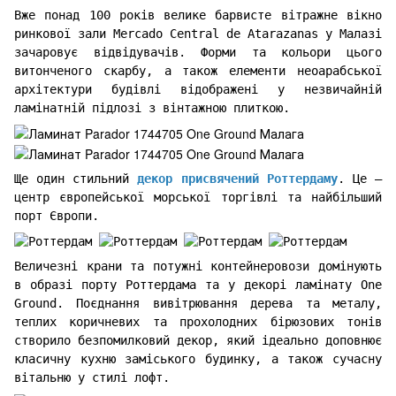
Вже понад 100 років велике барвисте вітражне вікно
ринкової зали Mercado Central de Atarazanas у Малазі
зачаровує відвідувачів. Форми та кольори цього
витонченого скарбу, а також елементи неоарабської
архітектури будівлі відображені у незвичайній
ламінатній підлозі з вінтажною плиткою.
Ще один стильний
декор присвячений Роттердаму
. Це –
центр європейської морської торгівлі та найбільший
порт Європи.
Величезні крани та потужні контейнеровози домінують
в образі порту Роттердама та у декорі ламінату One
Ground. Поєднання вивітрювання дерева та металу,
теплих коричневих та прохолодних бірюзових тонів
створило безпомилковий декор, який ідеально доповнює
класичну кухню заміського будинку, а також сучасну
вітальню у стилі лофт.