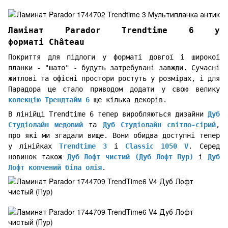
Ламінат Parador Trendtime 6 у
форматі Château
Покриття для підлоги у форматі довгої і широкої
планки - "шато" - будуть затребувані завжди. Сучасні
житлові та офісні простори ростуть у розмірах, і для
Парадора це стало приводом додати у свою велику
колекцію Трендтайм 6
ще кілька декорів.
В лінійці Trendtime 6 тепер виробляються дизайни
Дуб
Студіолайн медовий
та
Дуб Студіолайн світло-сірий
,
про які ми згадали вище. Вони обидва доступні тепер
у лінійках
Trendtime 3
і
Classic 1050 V
. Серед
новинок також
Дуб Лофт чистий (Дуб Лофт Пур)
і
Дуб
Лофт копчений біла олія
.